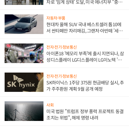
자로 '임계 상태' 도달, 미국 에너지부 "중요
한 이정표"
자동차·부품
현대차 올해 SUV 국내 베스트셀러 톱10에
서 싼타페만 자리매김, 그랜저·아반떼 '세단
쌍끌이'로 내수 방어
전자·전기·정보통신
아이폰18 '메모리 부족'에 출시 지연되나, 삼
성디스플레이 LG디스플레이 LG이노텍 '탈
애플' 수익 다각화 속도
전자·전기·정보통신
SK하이닉스 1주당 375원 현금배당 실시, 추
가 주주환원 계획 9월 공개 예정
사회
미국 법원 "트럼프 정부 풍력 프로젝트 동결
조치는 위법", 해제 명령 내려