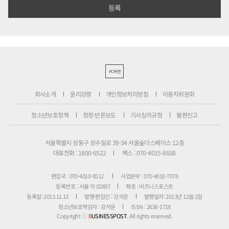
PC버전
회사소개
윤리강령
개인정보처리방침
이용자위원회
청소년보호정책
정정·반론보도
기사심의규정
불편신고
서울특별시 성동구 성수일로 39-34 서울숲더스페이스 12층
대표전화 : 1800-6522
팩스 : 070-4015-8658
편집국 : 070-4010-8512
사업본부 : 070-4010-7078
등록번호 : 서울 아 02897
제호 : 비즈니스포스트
등록일: 2013.11.13
발행·편집인 : 강석운
발행일자: 2013년 12월 2일
청소년보호책임자 : 강석운
ISSN : 2636-171X
Copyright ⓒ
B
USINESSPOST
. All rights reserved.