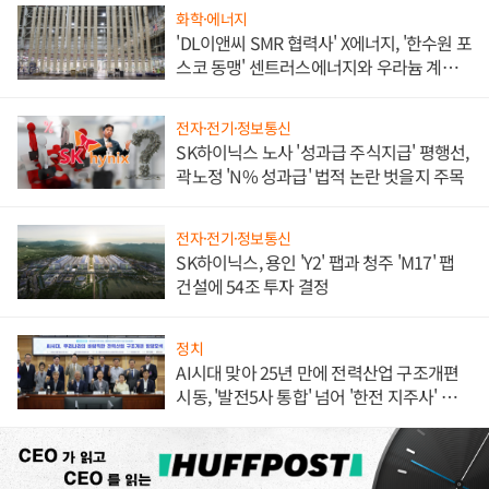
화학·에너지
'DL이앤씨 SMR 협력사' X에너지, '한수원 포
스코 동맹' 센트러스에너지와 우라늄 계약
체결
전자·전기·정보통신
SK하이닉스 노사 '성과급 주식지급' 평행선,
곽노정 'N% 성과급' 법적 논란 벗을지 주목
전자·전기·정보통신
SK하이닉스, 용인 'Y2' 팹과 청주 'M17' 팹
건설에 54조 투자 결정
정치
AI시대 맞아 25년 만에 전력산업 구조개편
시동, '발전5사 통합' 넘어 '한전 지주사' 재편
론도