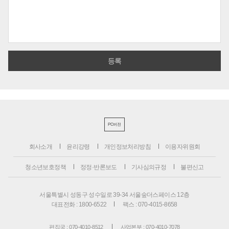
PC버전
회사소개
윤리강령
개인정보처리방침
이용자위원회
청소년보호정책
정정·반론보도
기사심의규정
불편신고
서울특별시 성동구 성수일로 39-34 서울숲더스페이스 12층
대표전화 : 1800-6522
팩스 : 070-4015-8658
편집국 : 070-4010-8512
사업본부 : 070-4010-7078