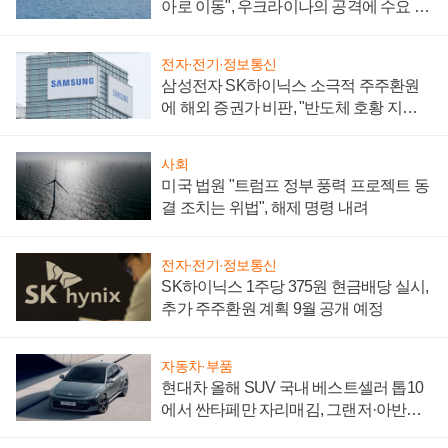
아로 이동", 우크라이나의 공격에 수요 늘
어
전자·전기·정보통신
삼성전자 SK하이닉스 소극적 주주환원
에 해외 증권가 비판, "반도체 호황 지속
성 의문"
사회
미국 법원 "트럼프 정부 풍력 프로젝트 동
결 조치는 위법", 해제 명령 내려
전자·전기·정보통신
SK하이닉스 1주당 375원 현금배당 실시,
추가 주주환원 계획 9월 공개 예정
자동차·부품
현대차 올해 SUV 국내 베스트셀러 톱10
에서 싼타페만 자리매김, 그랜저·아반떼
'세단 쌍끌이'로 내수 방어