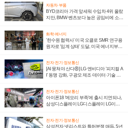
자동차·부품
BYD코리아 가격 앞세워 수입차 4위 올랐
지만, BMW·벤츠보다 높은 공임비에 소비
자 불만 폭발
화학·에너지
'한수원 협력사' 미국 오클로 SMR 연구용
원자로 '임계 상태' 도달, 미국 에너지부
"중요한 이정표"
전자·전기·정보통신
[AI 뭉쳐야 산다⑧] LG·엔비디아 '피지컬 A
I' 동맹 강화, 구광모 제조·데이터·기술 결
집해 종합 로보틱스 기업으로
전자·전기·정보통신
아이폰18 '메모리 부족'에 출시 지연되나,
삼성디스플레이 LG디스플레이 LG이노
텍 '탈애플' 수익 다각화 속도
전자·전기·정보통신
삼성전자 넷리스트와 특허분쟁 매듭, 5년