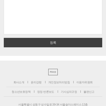
PC버전
회사소개
윤리강령
개인정보처리방침
이용자위원회
청소년보호정책
정정·반론보도
기사심의규정
불편신고
서울특별시 성동구 성수일로 39-34 서울숲더스페이스 12층