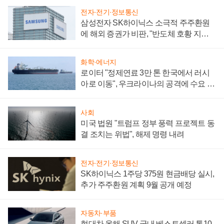
전자·전기·정보통신
삼성전자 SK하이닉스 소극적 주주환원
에 해외 증권가 비판, "반도체 호황 지속
성 의문"
화학·에너지
로이터 "정제연료 3만 톤 한국에서 러시
아로 이동", 우크라이나의 공격에 수요 늘
어
사회
미국 법원 "트럼프 정부 풍력 프로젝트 동
결 조치는 위법", 해제 명령 내려
전자·전기·정보통신
SK하이닉스 1주당 375원 현금배당 실시,
추가 주주환원 계획 9월 공개 예정
자동차·부품
현대차 올해 SUV 국내 베스트셀러 톱10