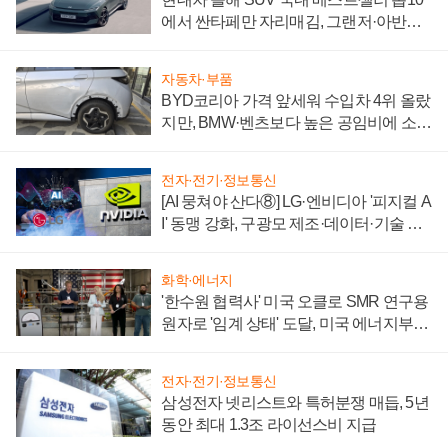
에서 싼타페만 자리매김, 그랜저·아반떼
'세단 쌍끌이'로 내수 방어
자동차·부품
BYD코리아 가격 앞세워 수입차 4위 올랐
지만, BMW·벤츠보다 높은 공임비에 소비
자 불만 폭발
전자·전기·정보통신
[AI 뭉쳐야 산다⑧] LG·엔비디아 '피지컬 A
I' 동맹 강화, 구광모 제조·데이터·기술 결
집해 종합 로보틱스 기업으로
화학·에너지
'한수원 협력사' 미국 오클로 SMR 연구용
원자로 '임계 상태' 도달, 미국 에너지부
"중요한 이정표"
전자·전기·정보통신
삼성전자 넷리스트와 특허분쟁 매듭, 5년
동안 최대 1.3조 라이선스비 지급