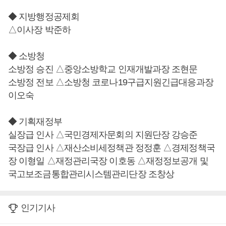
◆ 지방행정공제회
△이사장 박준하
◆ 소방청
소방정 승진 △중앙소방학교 인재개발과장 조현문
소방정 전보 △소방청 코로나19구급지원긴급대응과장
이오숙
◆ 기획재정부
실장급 인사 △국민경제자문회의 지원단장 강승준
국장급 인사 △재산소비세정책관 정정훈 △경제정책국
장 이형일 △재정관리국장 이호동 △재정정보공개 및
국고보조금통합관리시스템관리단장 조창상
인기기사