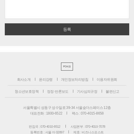
PC버전
회사소개
윤리강령
개인정보처리방침
이용자위원회
청소년보호정책
정정·반론보도
기사심의규정
불편신고
서울특별시 성동구 성수일로 39-34 서울숲더스페이스 12층
대표전화 : 1800-6522
팩스 : 070-4015-8658
편집국 : 070-4010-8512
사업본부 : 070-4010-7078
등록번호 : 서울 아 02897
제호 : 비즈니스포스트