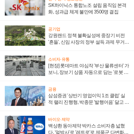
SK하이닉스 통합노조 설립 움직임 본격
화, 성과급 체계 불만에 3500명 결집
공기업
강원랜드 정책 불확실성에 중장기 비전
'흔들', 신임 사장의 정부 설득 과제 무거워
져
소비자·유통
[현장] 롯데마트 야심작 '부산 물류센터' 가
보니, 장보기 상품 자동으로 담는 '로봇 40
0대' 장관
금융
삼섬증권 '상반기 영업이익 1조 클럽' 실
적 랠리 진행형, 박종문 '발행어음' 달고 연
임 향하나
바이오·제약
백상환 동아제약 박카스 소비자층 넓혔
다, '얼박사'로 '레트로'로 제품군 다변화