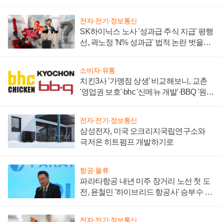
전자·전기·정보통신
SK하이닉스 노사 '성과급 주식 지급' 평행
선, 곽노정 'N% 성과급' 법적 논란 벗을지
주목
소비자·유통
치킨3사 '가맹점 상생' 비교해보니, 교촌
'영업권 보호'·bhc '신메뉴 개발'·BBQ '원가
부담'
전자·전기·정보통신
삼성전자, 미국 오크리지국립연구소와
극저온 히트펌프 개발하기로
항공·물류
파라타항공 내년 미주 장거리 노선 첫 도
전, 윤철민 '하이브리드 항공사' 승부수 통
할까
전자·전기·정보통신