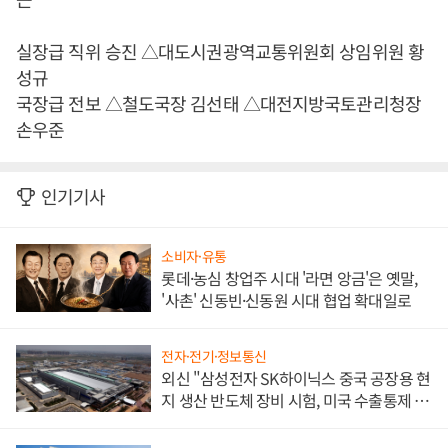
실장급 직위 승진 △대도시권광역교통위원회 상임위원 황
성규
국장급 전보 △철도국장 김선태 △대전지방국토관리청장
손우준
인기기사
소비자·유통
롯데·농심 창업주 시대 '라면 앙금'은 옛말,
'사촌' 신동빈·신동원 시대 협업 확대일로
전자·전기·정보통신
외신 "삼성전자 SK하이닉스 중국 공장용 현
지 생산 반도체 장비 시험, 미국 수출통제 대
비"