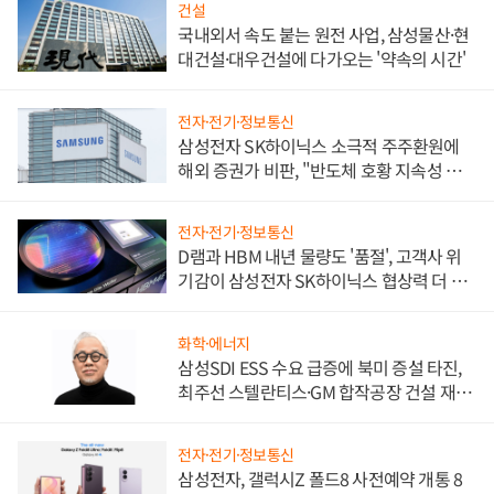
건설
국내외서 속도 붙는 원전 사업, 삼성물산·현
대건설·대우건설에 다가오는 '약속의 시간'
전자·전기·정보통신
삼성전자 SK하이닉스 소극적 주주환원에
해외 증권가 비판, "반도체 호황 지속성 의
문"
전자·전기·정보통신
D램과 HBM 내년 물량도 '품절', 고객사 위
기감이 삼성전자 SK하이닉스 협상력 더 키
워
화학·에너지
삼성SDI ESS 수요 급증에 북미 증설 타진,
최주선 스텔란티스·GM 합작공장 건설 재추
진하나
전자·전기·정보통신
삼성전자, 갤럭시Z 폴드8 사전예약 개통 8