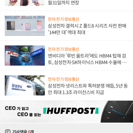
월31일까지 연장
전자·전기·정보통신
삼성전자 갤럭시 Z 폴드8 시리즈 사전 판매
'144만 대' 역대 최대
전자·전기·정보통신
엔비디아 '루빈 울트라'에도 HBM4 탑재 검
토, 삼성전자·SK하이닉스 HBM4 수율에 주
도권 갈린다
전자·전기·정보통신
삼성전자 넷리스트와 특허분쟁 매듭, 5년 동
안 최대 1.3조 라이선스비 지급
기사댓글
0
개