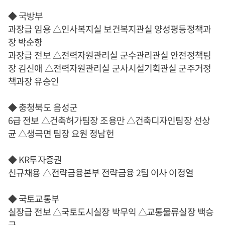
◆ 국방부
과장급 임용 △인사복지실 보건복지관실 양성평등정책과
장 박순향
과장급 전보 △전력자원관리실 군수관리관실 안전정책팀
장 김신애 △전력자원관리실 군사시설기획관실 군주거정
책과장 유승인
◆ 충청북도 음성군
6급 전보 △건축허가팀장 조용만 △건축디자인팀장 선상
균 △생극면 팀장 요원 정남헌
◆ KR투자증권
신규채용 △전략금융본부 전략금융 2팀 이사 이정열
◆ 국토교통부
실장급 전보 △국토도시실장 박무익 △교통물류실장 백승
근