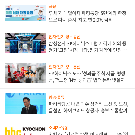
금융
우체국 '매일이자 파킹통장' 5만 계좌 한정
으로 다시 출시, 최고 연 2.0% 금리
전자·전기·정보통신
삼성전자 SK하이닉스 D램 가격에 해외 증
권가 '고점' 시각 나와, 장기 계약에 단점 부
각
전자·전기·정보통신
SK하이닉스 노사 '성과급 주식 지급' 평행
선, 곽노정 'N% 성과급' 법적 논란 벗을지 주
목
항공·물류
파라타항공 내년 미주 장거리 노선 첫 도전,
윤철민 '하이브리드 항공사' 승부수 통할까
소비자·유통
치킨3사 '가맹점 상생' 비교해보니, 교촌 '영