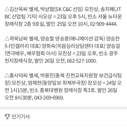
△김산옥씨 별세, 박상협(SK C&C 선임) 모친상, 송지혜(JT
BC 산업팀 기자) 시모상 = 23일 오후 5시, 빈소 서울 뉴타운
장례식장 2층 9호실, 발인 25일 오전 10시, 02-909-4444.
△곽옥남씨 별세, 양승철 양승훈(애니메이션 감독) 양승찬
(나인갤러리 대표) 양희숙(히음심리상담센터 대표) 양승걸
(연극배우, 배우협회 이사) 모친상 = 23일 오후, 빈소 광주
천지장례식장, 발인 26일 오전, 062-527-1000.
△홍사덕씨 별세, 박용진(충북 진천교육지원청 보건급식팀
장) 모친상, 엄재천(동양일보 취재부국장) 장모상 = 24일 오
전 1시15분, 빈소 충북대병원 장례식장 특3호. 발인 26일
오전 8시30분, 043-269-6969.
인기기사