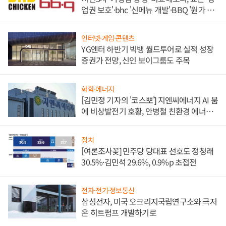
업권 보호'·bhc '신메뉴 개발'·BBQ '원가 부
담'
인터넷·게임·콘텐츠
YG엔터 하반기 빅뱅 월드투어로 실적 성장
증권가 전망, 신인 보이그룹도 주목
화학·에너지
[김민정 기자의 '코스뽀'] 지엔씨에너지 AI 붐
에 비상발전기 호황, 안병철 친환경 에너지
발전전문기업 향한다
정치
[여론조사꽃] 민주당 당대표 선호도 정청래
30.5%·김민석 29.6%, 0.9%p 초접전
전자·전기·정보통신
삼성전자, 미국 오크리지국립연구소와 극저
온 히트펌프 개발하기로