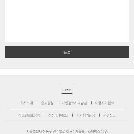
PC버전
회사소개
윤리강령
개인정보처리방침
이용자위원회
청소년보호정책
정정·반론보도
기사심의규정
불편신고
서울특별시 성동구 성수일로 39-34 서울숲더스페이스 12층