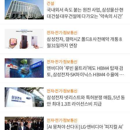
건설
국내외서 속도 붙는 원전 사업, 삼성물산·현
대건설·대우건설에 다가오는 '약속의 시간'
전자·전기·정보통신
삼성전자, 갤럭시Z 폴드8 사전예약 개통 8
월31일까지 연장
전자·전기·정보통신
엔비디아 '루빈 울트라'에도 HBM4 탑재 검
토, 삼성전자·SK하이닉스 HBM4 수율에 주
도권 갈린다
전자·전기·정보통신
삼성전자 넷리스트와 특허분쟁 매듭, 5년 동
안 최대 1.3조 라이선스비 지급
전자·전기·정보통신
[AI 뭉쳐야 산다⑧] LG·엔비디아 '피지컬 AI'