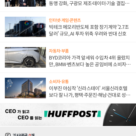
동맹 강화, 구광모 제조·데이터·기술 결집
해 종합 로보틱스 기업으로
인터넷·게임·콘텐츠
빅테크 메모리반도체 포함 장기계약 '2.7조
달러' 규모, AI 투자 위축 우려와 반대 신호
자동차·부품
BYD코리아 가격 앞세워 수입차 4위 올랐지
만, BMW·벤츠보다 높은 공임비에 소비자
불만 폭발
소비자·유통
이부진 야심작 '신라스테이' 서울신라호텔
보다 잘 나가, 평택·주문진·해남·건대로 성
장판 더 넓힌다
기사댓글
0
개