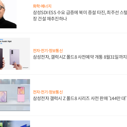
화학·에너지
삼성SDI ESS 수요 급증에 북미 증설 타진, 최주선 
장 건설 재추진하나
전자·전기·정보통신
삼성전자, 갤럭시Z 폴드8 사전예약 개통 8월31일까
전자·전기·정보통신
삼성전자 갤럭시 Z 폴드8 시리즈 사전 판매 '144만 대