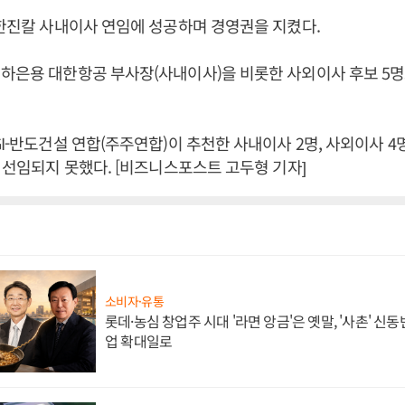
 한진칼 사내이사 연임에 성공하며 경영권을 지켰다.
하은용 대한항공 부사장(사내이사)을 비롯한 사외이사 후보 5명
CGI-반도건설 연합(주주연합)이 추천한 사내이사 2명, 사외이사 4
두 선임되지 못했다. [비즈니스포스트 고두형 기자]
소비자·유통
롯데·농심 창업주 시대 '라면 앙금'은 옛말, '사촌' 신
업 확대일로