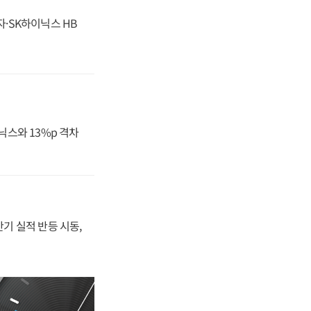
자·SK하이닉스 HB
닉스와 13%p 격차
반기 실적 반등 시동,