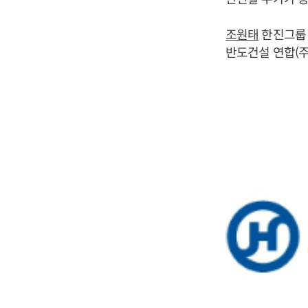
조원태
한진그룹 
반도건설 연합(주