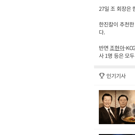
27일 조 회장은
한진칼이 추천한 
다.
반면
조현아
-K
사 1명 등은 모
인기기사