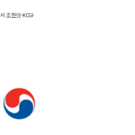
에서
조현아
-KCGI-