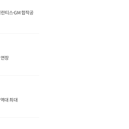
스텔란티스·GM 합작공
지 연장
' 역대 최대