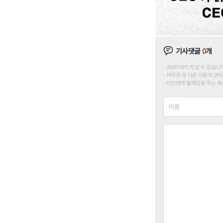
기사댓글
0
개
200자까지 쓰실 수 있습니다. (
저작권 등 다른 사람의 권리
타인에게 불쾌감을 주는 욕설