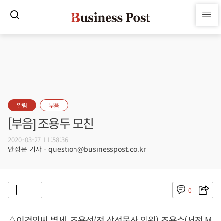
알림
부음
[부음] 조용두 모친
2020-03-27 11:58:36
안정문 기자 - question@businesspost.co.kr
0
△이경임씨 별세, 조용성(전 삼성물산 임원) 조용수(서전 M