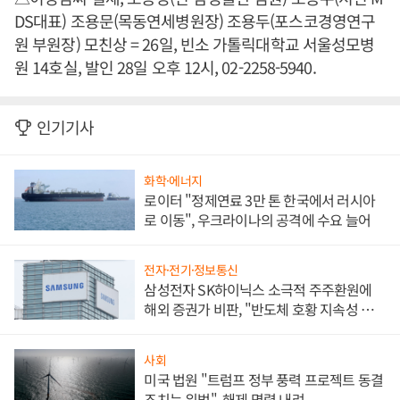
DS대표) 조용문(목동연세병원장) 조용두(포스코경영연구
원 부원장) 모친상 = 26일, 빈소 가톨릭대학교 서울성모병
원 14호실, 발인 28일 오후 12시, 02-2258-5940.
인기기사
화학·에너지
로이터 "정제연료 3만 톤 한국에서 러시아
로 이동", 우크라이나의 공격에 수요 늘어
전자·전기·정보통신
삼성전자 SK하이닉스 소극적 주주환원에
해외 증권가 비판, "반도체 호황 지속성 의
문"
사회
미국 법원 "트럼프 정부 풍력 프로젝트 동결
조치는 위법", 해제 명령 내려