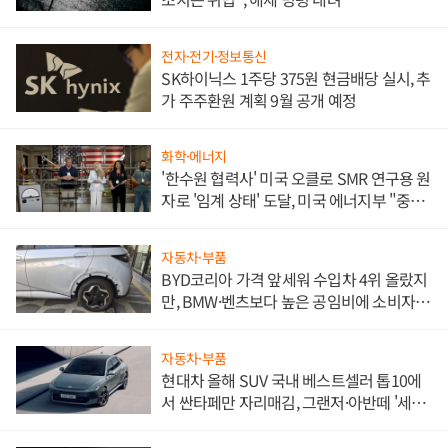
전자·전기·정보통신
SK하이닉스 1주당 375원 현금배당 실시, 추
가 주주환원 계획 9월 공개 예정
화학·에너지
'한수원 협력사' 미국 오클로 SMR 연구용 원
자로 '임계 상태' 도달, 미국 에너지부 "중요
한 이정표"
자동차·부품
BYD코리아 가격 앞세워 수입차 4위 올랐지
만, BMW·벤츠보다 높은 공임비에 소비자
불만 폭발
자동차·부품
현대차 올해 SUV 국내 베스트셀러 톱10에
서 싼타페만 자리매김, 그랜저·아반떼 '세단
쌍끌이'로 내수 방어