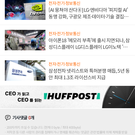
전자·전기·정보통신
[AI 뭉쳐야 산다⑧] LG·엔비디아 '피지컬 AI'
동맹 강화, 구광모 제조·데이터·기술 결집
해 종합 로보틱스 기업으로
전자·전기·정보통신
아이폰18 '메모리 부족'에 출시 지연되나, 삼
성디스플레이 LG디스플레이 LG이노텍 '탈
애플' 수익 다각화 속도
전자·전기·정보통신
삼성전자 넷리스트와 특허분쟁 매듭, 5년 동
안 최대 1.3조 라이선스비 지급
기사댓글
0
개
200자까지 쓰실 수 있습니다. (현재 0 byte / 최대 400byte)
저작권 등 다른 사람의 권리를 침해하거나 명예를 훼손하는 댓글은 관련 법률에 의해 제재를 받을