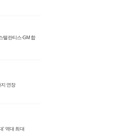
 스텔란티스·GM 합
까지 연장
대' 역대 최대