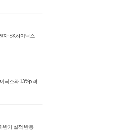
성전자·SK하이닉스
하이닉스와 13%p 격
 하반기 실적 반등