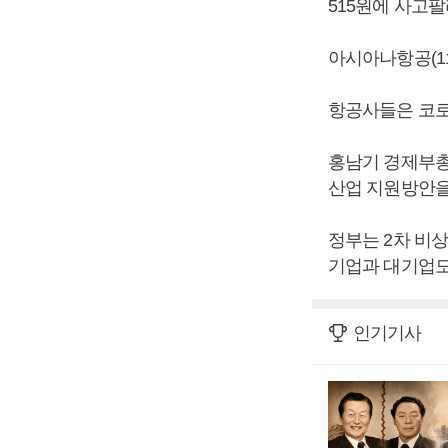
515원에 사고팔
아시아나항공(11.
항공사들은 코로
홍남기 경제부총
산업 지원방안을
정부는 2차 비
기업과 대기업도
인기기사