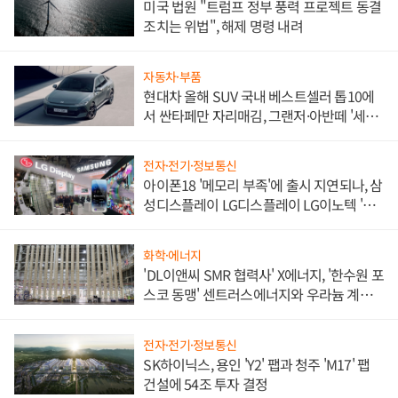
미국 법원 "트럼프 정부 풍력 프로젝트 동결
조치는 위법", 해제 명령 내려
자동차·부품
현대차 올해 SUV 국내 베스트셀러 톱10에
서 싼타페만 자리매김, 그랜저·아반떼 '세단
쌍끌이'로 내수 방어
전자·전기·정보통신
아이폰18 '메모리 부족'에 출시 지연되나, 삼
성디스플레이 LG디스플레이 LG이노텍 '탈
애플' 수익 다각화 속도
화학·에너지
'DL이앤씨 SMR 협력사' X에너지, '한수원 포
스코 동맹' 센트러스에너지와 우라늄 계약
체결
전자·전기·정보통신
SK하이닉스, 용인 'Y2' 팹과 청주 'M17' 팹
건설에 54조 투자 결정