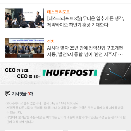
데스크 리포트
[데스크리포트 8월] 무더운 입추에 든 생각,
제약바이오 하반기 훈풍 기대한다
정치
AI시대 맞아 25년 만에 전력산업 구조개편
시동, '발전5사 통합' 넘어 '한전 지주사' 재편
론도
기사댓글
0
개
200자까지 쓰실 수 있습니다. (현재 0 byte / 최대 400byte)
저작권 등 다른 사람의 권리를 침해하거나 명예를 훼손하는 댓글은 관련 법률에 의해 제재를 받을
수 있습니다.
타인에게 불쾌감을 주는 욕설 등 비하하는 단어가 내용에 포함되거나 인신공격성 글은 관리자의 판
단에 의해 삭제 합니다.