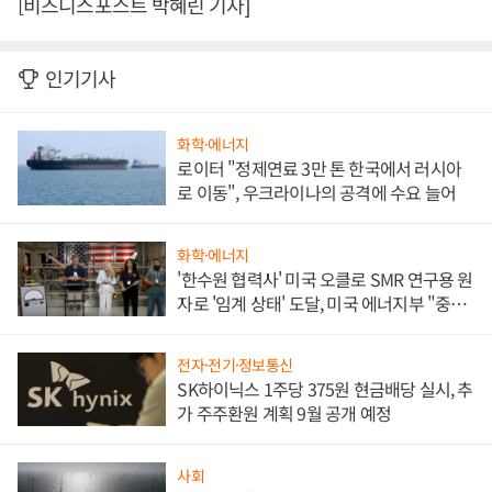
[비즈니스포스트 박혜린 기자]
인기기사
화학·에너지
로이터 "정제연료 3만 톤 한국에서 러시아
로 이동", 우크라이나의 공격에 수요 늘어
화학·에너지
'한수원 협력사' 미국 오클로 SMR 연구용 원
자로 '임계 상태' 도달, 미국 에너지부 "중요
한 이정표"
전자·전기·정보통신
SK하이닉스 1주당 375원 현금배당 실시, 추
가 주주환원 계획 9월 공개 예정
사회