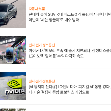
자동차·부품
현대차 올해 SUV 국내 베스트셀러 톱10에서 싼타페만
아반떼 '세단 쌍끌이'로 내수 방어
전자·전기·정보통신
아이폰18 '메모리 부족'에 출시 지연되나, 삼성디스
LG이노텍 '탈애플' 수익 다각화 속도
전자·전기·정보통신
[AI 뭉쳐야 산다⑧] LG·엔비디아 '피지컬 AI' 동맹 강
터·기술 결집해 종합 로보틱스 기업으로