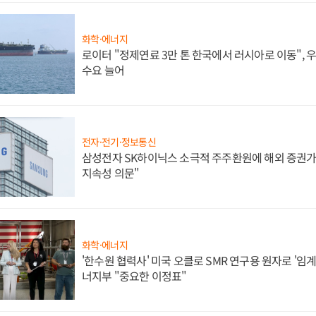
화학·에너지
로이터 "정제연료 3만 톤 한국에서 러시아로 이동",
수요 늘어
전자·전기·정보통신
삼성전자 SK하이닉스 소극적 주주환원에 해외 증권가 
지속성 의문"
화학·에너지
'한수원 협력사' 미국 오클로 SMR 연구용 원자로 '임계 
너지부 "중요한 이정표"