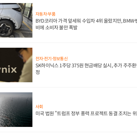
자동차·부품
BYD코리아 가격 앞세워 수입차 4위 올랐지만, BMW
비에 소비자 불만 폭발
전자·전기·정보통신
SK하이닉스 1주당 375원 현금배당 실시, 추가 주주환
정
사회
미국 법원 "트럼프 정부 풍력 프로젝트 동결 조치는 위