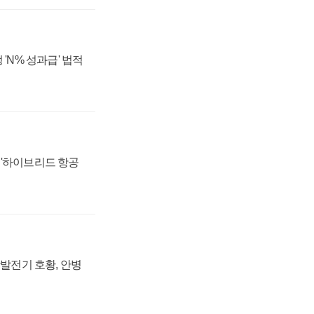
 'N% 성과급' 법적
 '하이브리드 항공
상발전기 호황, 안병