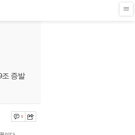
9조 증발
0
폭이다.