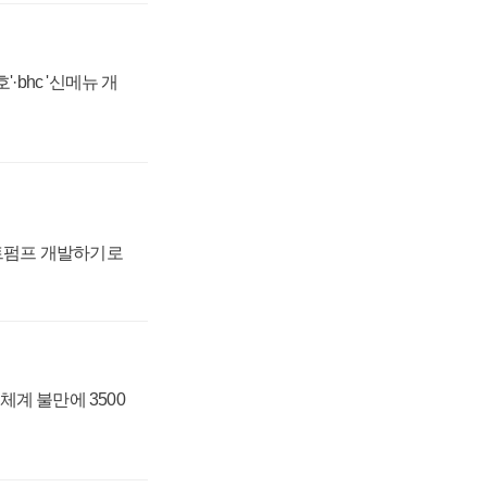
·bhc '신메뉴 개
트펌프 개발하기로
체계 불만에 3500