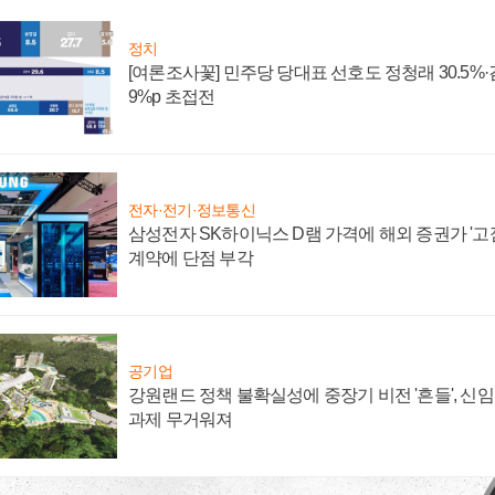
정치
[여론조사꽃] 민주당 당대표 선호도 정청래 30.5%·김민
9%p 초접전
전자·전기·정보통신
삼성전자 SK하이닉스 D램 가격에 해외 증권가 '고점
계약에 단점 부각
공기업
강원랜드 정책 불확실성에 중장기 비전 '흔들', 신
과제 무거워져