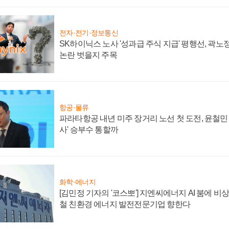
전자·전기·정보통신
SK하이닉스 노사 '성과급 주식 지급' 평행선, 곽노정
논란 벗을지 주목
항공·물류
파라타항공 내년 미주 장거리 노선 첫 도전, 윤철민
사' 승부수 통할까
화학·에너지
[김민정 기자의 '코스뽀'] 지엔씨에너지 AI 붐에 비
철 친환경 에너지 발전전문기업 향한다