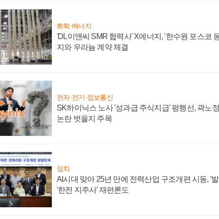
화학·에너지
'DL이앤씨 SMR 협력사' X에너지, '한수원 포스코
지와 우라늄 계약 체결
전자·전기·정보통신
SK하이닉스 노사 '성과급 주식지급' 평행선, 곽노정 
논란 벗을지 주목
정치
AI시대 맞아 25년 만에 전력산업 구조개편 시동, '
'한전 지주사' 재편론도