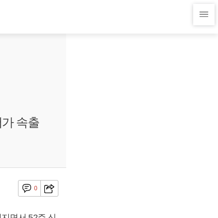
저가 속출
0
지면서 52주 신