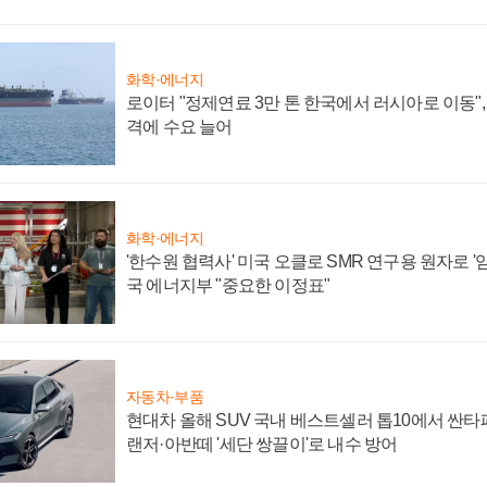
화학·에너지
로이터 "정제연료 3만 톤 한국에서 러시아로 이동"
격에 수요 늘어
화학·에너지
'한수원 협력사' 미국 오클로 SMR 연구용 원자로 '임
국 에너지부 "중요한 이정표"
자동차·부품
현대차 올해 SUV 국내 베스트셀러 톱10에서 싼타
랜저·아반떼 '세단 쌍끌이'로 내수 방어