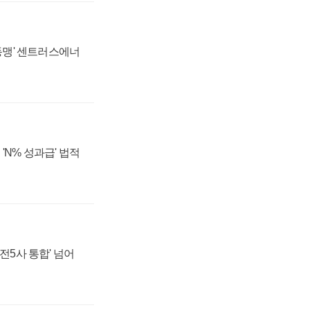
 동맹' 센트러스에너
'N% 성과급' 법적
발전5사 통합' 넘어