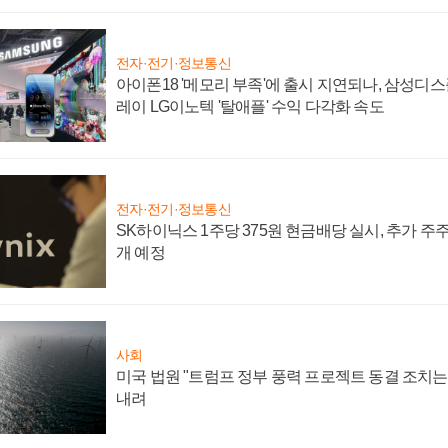
전자·전기·정보통신
아이폰18 '메모리 부족'에 출시 지연되나, 삼성디
레이 LG이노텍 '탈애플' 수익 다각화 속도
전자·전기·정보통신
SK하이닉스 1주당 375원 현금배당 실시, 추가 주
개 예정
사회
미국 법원 "트럼프 정부 풍력 프로젝트 동결 조치는 
내려