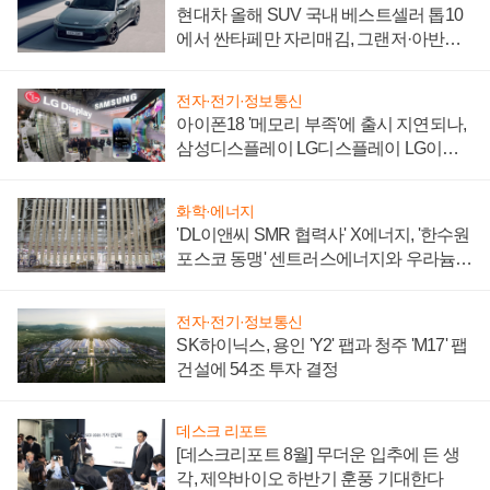
현대차 올해 SUV 국내 베스트셀러 톱10
에서 싼타페만 자리매김, 그랜저·아반떼
'세단 쌍끌이'로 내수 방어
전자·전기·정보통신
아이폰18 '메모리 부족'에 출시 지연되나,
삼성디스플레이 LG디스플레이 LG이노
텍 '탈애플' 수익 다각화 속도
화학·에너지
'DL이앤씨 SMR 협력사' X에너지, '한수원
포스코 동맹' 센트러스에너지와 우라늄
계약 체결
전자·전기·정보통신
SK하이닉스, 용인 'Y2' 팹과 청주 'M17' 팹
건설에 54조 투자 결정
데스크 리포트
[데스크리포트 8월] 무더운 입추에 든 생
각, 제약바이오 하반기 훈풍 기대한다