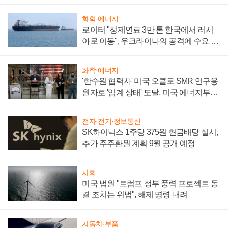
화학·에너지
로이터 "정제연료 3만 톤 한국에서 러시
아로 이동", 우크라이나의 공격에 수요 늘
어
화학·에너지
'한수원 협력사' 미국 오클로 SMR 연구용
원자로 '임계 상태' 도달, 미국 에너지부
"중요한 이정표"
전자·전기·정보통신
SK하이닉스 1주당 375원 현금배당 실시,
추가 주주환원 계획 9월 공개 예정
사회
미국 법원 "트럼프 정부 풍력 프로젝트 동
결 조치는 위법", 해제 명령 내려
자동차·부품