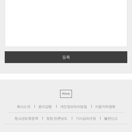
PC버전
회사소개
윤리강령
개인정보처리방침
이용자위원회
청소년보호정책
정정·반론보도
기사심의규정
불편신고