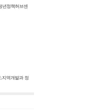
△청년정책허브센
 △지역개발과 정