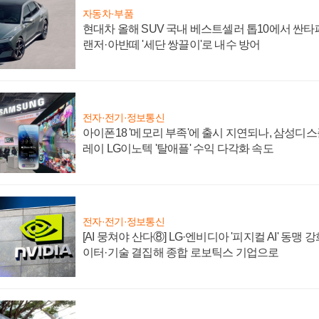
자동차·부품
현대차 올해 SUV 국내 베스트셀러 톱10에서 싼타
랜저·아반떼 '세단 쌍끌이'로 내수 방어
전자·전기·정보통신
아이폰18 '메모리 부족'에 출시 지연되나, 삼성디
레이 LG이노텍 '탈애플' 수익 다각화 속도
전자·전기·정보통신
[AI 뭉쳐야 산다⑧] LG·엔비디아 '피지컬 AI' 동맹 
이터·기술 결집해 종합 로보틱스 기업으로