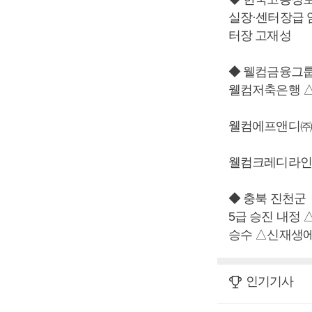
실장·센터장급
터장 고재성
◆ 웰컴금융그
웰컴저축은행 
웰컴에프앤디㈜
웰컴크레디라인
◆ 충북 진천군
5급 승진 내정
승수 △신재생에
인기기사