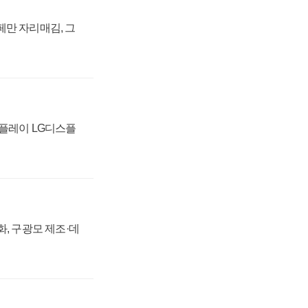
페만 자리매김, 그
스플레이 LG디스플
강화, 구광모 제조·데