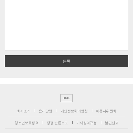
PC버전
회사소개
윤리강령
개인정보처리방침
이용자위원회
청소년보호정책
정정·반론보도
기사심의규정
불편신고