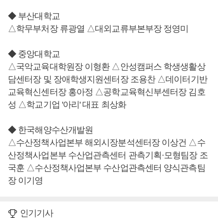
◆ 부산대학교
△학무부처장 류광열 △대외교류부본부장 정영미
◆ 중앙대학교
△국악교육대학원장 이형환 △안성캠퍼스 학생생활상
담센터장 및 장애학생지원센터장 조용찬 △데이터기반
교육혁신센터장 홍아정 △공학교육혁신부센터장 김호
성 △학교기업 '아리' 대표 최상화
◆ 한국해양수산개발원
△수산정책사업본부 해외시장분석센터장 이상건 △수
산정책사업본부 수산업관측센터 관측기획·모형팀장 조
국훈 △수산정책사업본부 수산업관측센터 양식관측팀
장 이기영
인기기사