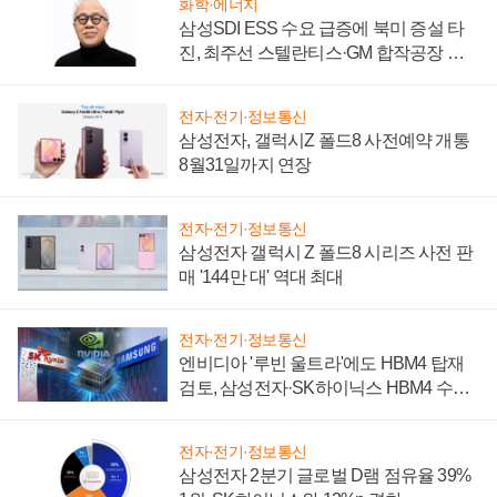
화학·에너지
삼성SDI ESS 수요 급증에 북미 증설 타
진, 최주선 스텔란티스·GM 합작공장 건
설 재추진하나
전자·전기·정보통신
삼성전자, 갤럭시Z 폴드8 사전예약 개통
8월31일까지 연장
전자·전기·정보통신
삼성전자 갤럭시 Z 폴드8 시리즈 사전 판
매 '144만 대' 역대 최대
전자·전기·정보통신
엔비디아 '루빈 울트라'에도 HBM4 탑재
검토, 삼성전자·SK하이닉스 HBM4 수율
에 주도권 갈린다
전자·전기·정보통신
삼성전자 2분기 글로벌 D램 점유율 39%