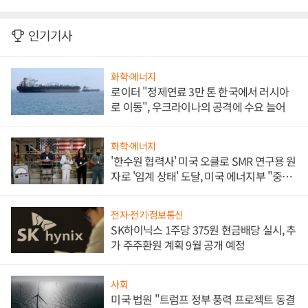
인기기사
화학·에너지
로이터 "정제연료 3만 톤 한국에서 러시아
로 이동", 우크라이나의 공격에 수요 늘어
화학·에너지
'한수원 협력사' 미국 오클로 SMR 연구용 원
자로 '임계 상태' 도달, 미국 에너지부 "중요
한 이정표"
전자·전기·정보통신
SK하이닉스 1주당 375원 현금배당 실시, 추
가 주주환원 계획 9월 공개 예정
사회
미국 법원 "트럼프 정부 풍력 프로젝트 동결