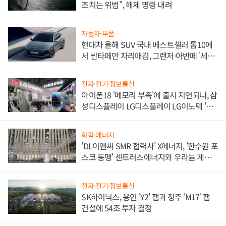
조치는 위법", 해제 명령 내려
자동차·부품
현대차 올해 SUV 국내 베스트셀러 톱10에
서 싼타페만 자리매김, 그랜저·아반떼 '세단
쌍끌이'로 내수 방어
전자·전기·정보통신
아이폰18 '메모리 부족'에 출시 지연되나, 삼
성디스플레이 LG디스플레이 LG이노텍 '탈
애플' 수익 다각화 속도
화학·에너지
'DL이앤씨 SMR 협력사' X에너지, '한수원 포
스코 동맹' 센트러스에너지와 우라늄 계약
체결
전자·전기·정보통신
SK하이닉스, 용인 'Y2' 팹과 청주 'M17' 팹
건설에 54조 투자 결정