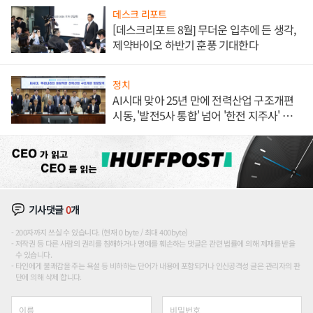
데스크 리포트
[데스크리포트 8월] 무더운 입추에 든 생각,
제약바이오 하반기 훈풍 기대한다
정치
AI시대 맞아 25년 만에 전력산업 구조개편
시동, '발전5사 통합' 넘어 '한전 지주사' 재편
론도
기사댓글
0
개
200자까지 쓰실 수 있습니다. (현재 0 byte / 최대 400byte)
저작권 등 다른 사람의 권리를 침해하거나 명예를 훼손하는 댓글은 관련 법률에 의해 제재를 받을
수 있습니다.
타인에게 불쾌감을 주는 욕설 등 비하하는 단어가 내용에 포함되거나 인신공격성 글은 관리자의 판
단에 의해 삭제 합니다.