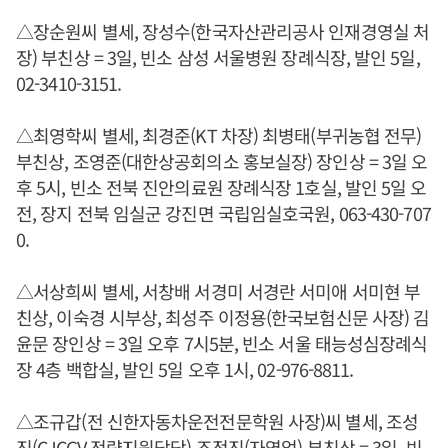
△장순원씨 별세, 장성수(한국자산관리공사 인재경영실 처
장) 부친상 = 3일, 빈소 삼성 서울병원 장례식장, 발인 5일,
02-3410-3151.
△최영학씨 별세, 최경준(KT 차장) 최병태(부귀농협 전무)
부친상, 조영준(대한상공회의소 홍보실장) 장인상 = 3일 오
후 5시, 빈소 전북 진안의료원 장례식장 1호실, 발인 5일 오
전, 장지 전북 임실군 강진면 국립임실호국원, 063-430-707
0.
△서상희씨 별세, 서창배 서경미 서경란 서미애 서미현 부
친상, 이숙경 시부상, 최성주 이정용(한국보험신문 사장) 김
윤문 장인상 = 3일 오후 7시5분, 빈소 서울 태능성심장례식
장 4층 백합실, 발인 5일 오후 1시, 02-976-8811.
△조규갑(전 신한자동차운전전문학원 사장)씨 별세, 조성
진(CJCGV 전략지원담당) 조정진(자영업) 부친상 = 3일, 빈