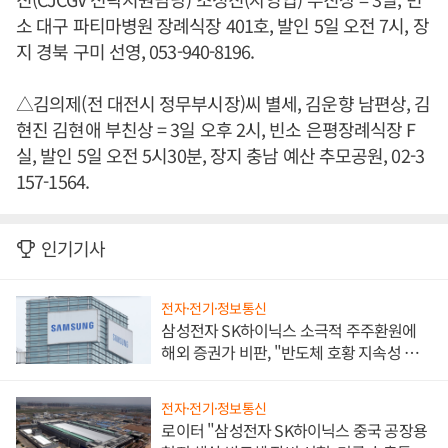
소 대구 파티마병원 장례식장 401호, 발인 5일 오전 7시, 장
지 경북 구미 선영, 053-940-8196.
△김의제(전 대전시 정무부시장)씨 별세, 김운향 남편상, 김
현진 김현애 부친상 = 3일 오후 2시, 빈소 은평장례식장 F
실, 발인 5일 오전 5시30분, 장지 충남 예산 추모공원, 02-3
157-1564.
인기기사
전자·전기·정보통신
삼성전자 SK하이닉스 소극적 주주환원에
해외 증권가 비판, "반도체 호황 지속성 의
문"
전자·전기·정보통신
로이터 "삼성전자 SK하이닉스 중국 공장용