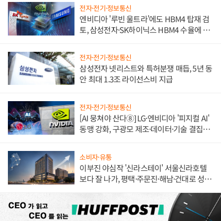
전자·전기·정보통신
엔비디아 '루빈 울트라'에도 HBM4 탑재 검
토, 삼성전자·SK하이닉스 HBM4 수율에 주
도권 갈린다
전자·전기·정보통신
삼성전자 넷리스트와 특허분쟁 매듭, 5년 동
안 최대 1.3조 라이선스비 지급
전자·전기·정보통신
[AI 뭉쳐야 산다⑧] LG·엔비디아 '피지컬 AI'
동맹 강화, 구광모 제조·데이터·기술 결집
해 종합 로보틱스 기업으로
소비자·유통
이부진 야심작 '신라스테이' 서울신라호텔
보다 잘 나가, 평택·주문진·해남·건대로 성
장판 더 넓힌다