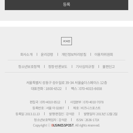
PC버전
회사소개
윤리강령
개인정보처리방침
이용자위원회
청소년보호정책
정정·반론보도
기사심의규정
불편신고
서울특별시 성동구 성수일로 39-34 서울숲더스페이스 12층
대표전화 : 1800-6522
팩스 : 070-4015-8658
편집국 : 070-4010-8512
사업본부 : 070-4010-7078
등록번호 : 서울 아 02897
제호 : 비즈니스포스트
등록일: 2013.11.13
발행·편집인 : 강석운
발행일자: 2013년 12월 2일
청소년보호책임자 : 강석운
ISSN : 2636-171X
Copyright ⓒ
B
USINESSPOST
. All rights reserved.