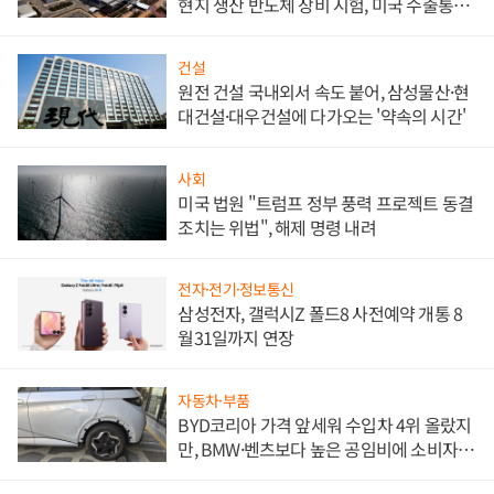
현지 생산 반도체 장비 시험, 미국 수출통제
대비"
건설
원전 건설 국내외서 속도 붙어, 삼성물산·현
대건설·대우건설에 다가오는 '약속의 시간'
사회
미국 법원 "트럼프 정부 풍력 프로젝트 동결
조치는 위법", 해제 명령 내려
전자·전기·정보통신
삼성전자, 갤럭시Z 폴드8 사전예약 개통 8
월31일까지 연장
자동차·부품
BYD코리아 가격 앞세워 수입차 4위 올랐지
만, BMW·벤츠보다 높은 공임비에 소비자
불만 폭발