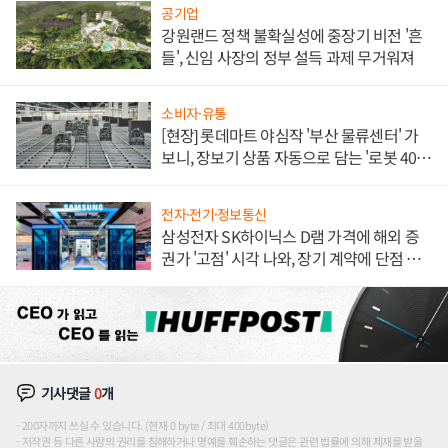
공기업
강원랜드 정책 불확실성에 중장기 비전 '흔
들', 신임 사장의 정부 설득 과제 무거워져
소비자·유통
[현장] 롯데마트 야심작 '부산 물류센터' 가
보니, 장보기 상품 자동으로 담는 '로봇 400
대' 장관
전자·전기·정보통신
삼성전자 SK하이닉스 D램 가격에 해외 증
권가 '고점' 시각 나와, 장기 계약에 단점 부
각
기사댓글
0
개
200자까지 쓰실 수 있습니다. (현재 0 byte / 최대 400byte)
저작권 등 다른 사람의 권리를 침해하거나 명예를 훼손하는 댓글은 관련 법률에 의해 제재를 받을