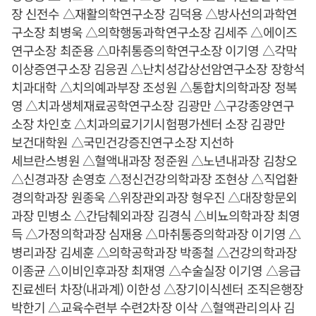
장 신전수 △재활의학연구소장 김덕용 △방사선의과학연
구소장 최병욱 △의학행동과학연구소장 김세주 △에이즈
연구소장 최준용 △마취통증의학연구소장 이기영 △각막
이상증연구소장 김응권 △난치성갑상선암연구소장 장항석
치과대학 △치의예과부장 조성원 △통합치의학과장 정복
영 △치과생체재료공학연구소장 김광만 △구강종양연구
소장 차인호 △치과의료기기시험평가센터 소장 김광만
보건대학원 △국민건강증진연구소장 지선하
세브란스병원 △혈액내과장 정준원 △노년내과장 김창오
△신경과장 손영호 △정신건강의학과장 조현상 △직업환
경의학과장 원종욱 △위장관외과장 형우진 △대장항문외
과장 민병소 △간담췌외과장 김경식 △비뇨의학과장 최영
득 △가정의학과장 심재용 △마취통증의학과장 이기영 △
병리과장 김세훈 △의학공학과장 박종철 △건강의학과장
이종균 △이비인후과장 최재영 △수술실장 이기영 △응급
진료센터 차장(내과계) 이한성 △장기이식센터 조직은행장
박한기 △교육수련부 수련2차장 이삭 △혈액관리의사 김