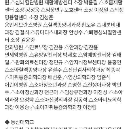
원 △심뇌혈관병원 재활예방센터 소장 박윤길 △호흡재활
센터 소장 강성웅 △임상연구보호센터 소장 이정일 △의생
명융합센터 소장 김성준
용인세브란스병원 △혈액종양내과장 황도유 △내분비내
과장 김철식 △류마티스내과장 안성수 △퇴행성뇌질환센
터 소장 김윤중
안과병원 △진료부장 김찬윤 △안과장 김찬윤
연세암병원 △유방암센터장 박세호 △암예방센터장 김태
일 △완화의료센터장 정민규 △암지식정보센터장 윤홍인
△소아혈액종양과장 유철주 △진단검사의학과장 최종락
△마취통증의학과장 배선준 △영상의학과장 임준석
어린이병원 △소아청소년과장 손명현 △신생아과장 박민
수 △소아정신과장 천근아 △임상유전과장 이진성 △소아
외과장 오정탁 △소아신경외과장 김동석 △소아비뇨의학
과장 이용승 △소아마취통증의학과장 이정림
◆ 동신대학교