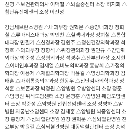
신영 △보건관리의사 이덕철 △뇌졸중센터 소장 허지회 △
첨단유전체센터 소장 이진성
강남세브란스병원 △내과부장 권혁문 △종양내과장 정희
철 △류마티스내과장 박민찬 △혈액내과장 정희철 △통합
내과장 민필기 △신경과장 김원주 △정신건강의학과장 석
정호 △외과부장 장항석 △위장관외과장 권인규 △간담췌
외과장 박준성 △정형외과장 석경수 △산부인과장 조시현
△이비인후과장 임재열 △비뇨의학과장 홍창희 △가정의
학과장 이용제 △재활의학과장 박윤길 △영상의학과장 김
태훈 △마취통증의학과장 한동우 △진단검사의학과장 정
석훈 △보존과장 박정원 △암병원 유방암센터 소장 정준
△암병원 위식도암센터 소장 윤영훈 △암병원 췌담도암센
터 소장 박준성 △암병원 전립선암센터 소장 정병하 △암
병원 자궁난소암센터 소장 김재훈 △암병원 뇌종양센터 소
장 홍창기 △심뇌혈관병원 원장 권혁문 △심뇌혈관병원 진
료부장 박윤길 △심뇌혈관병원 대동맥혈관센터 소장 송석