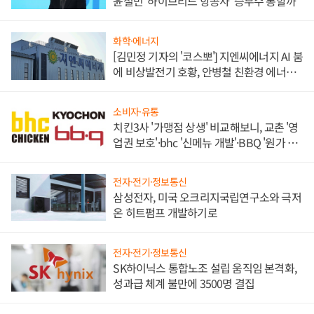
윤철민 '하이브리드 항공사' 승부수 통할까
화학·에너지
[김민정 기자의 '코스뽀'] 지엔씨에너지 AI 붐
에 비상발전기 호황, 안병철 친환경 에너지
발전전문기업 향한다
소비자·유통
치킨3사 '가맹점 상생' 비교해보니, 교촌 '영
업권 보호'·bhc '신메뉴 개발'·BBQ '원가 부
담'
전자·전기·정보통신
삼성전자, 미국 오크리지국립연구소와 극저
온 히트펌프 개발하기로
전자·전기·정보통신
SK하이닉스 통합노조 설립 움직임 본격화,
성과급 체계 불만에 3500명 결집