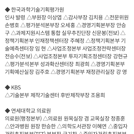
◆ 한국과학기술기획평가원
인사 발령 △부원장 이상엽 △감사부장 김치용 △전문위원
손병호 △평가분석본부장 오세홍 △경영기획본부장 안승
구 △과제지원시스템 통합 실무추진단장 신문봉(전보) △
정책기획본부 인재정책센터장 주혜정 △정책기획본부 기
술예측센터장 임 현 △사업조정본부 사업조정전략센터장
전승수(전보) △사업조정본부 투자기획조정센터장 강현규
△평가분석본부 성과확산센터장 최광희 △경영기획본부
기획예산실장 김주호 △경영기획본부 재정관리실장 강 영
◆ KBS
△기술본부 제작기술센터 후반제작부장 조용희
◆ 연세대학교 의료원
의료원(행정본부) △의료원 원목실장 겸 교목실장 정종훈
△안과병원 원장 한승한 △의학도서관장 이혜연 △중입자
건립추진본부(TFT) 본부장 금기창 △중입자건립추진본부