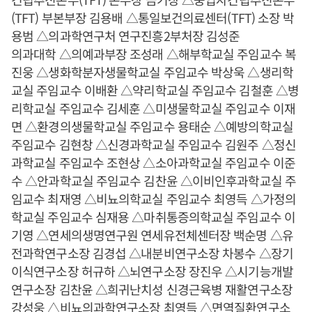
(TFT) 부본부장 김용배 △통일보건의료센터(TFT) 소장 박
용범 △의과학연구처 연구진흥2부처장 김성준
의과대학 △의예과부장 조성래 △해부학교실 주임교수 복
진웅 △생화학분자생물학교실 주임교수 박상욱 △생리학
교실 주임교수 이배환 △약리학교실 주임교수 김철훈 △병
리학교실 주임교수 김세훈 △미생물학교실 주임교수 이재
면 △환경의생물학교실 주임교수 용태순 △예방의학교실
주임교수 김현창 △신경과학교실 주임교수 김원주 △정신
과학교실 주임교수 조현상 △소아과학교실 주임교수 이준
수 △안과학교실 주임교수 김찬윤 △이비인후과학교실 주
임교수 최재영 △비뇨의학교실 주임교수 최영득 △가정의
학교실 주임교수 심재용 △마취통증의학교실 주임교수 이
기영 △연세의생명연구원 연세유전체센터장 백순명 △유
전과학연구소장 김경섭 △내분비연구소장 차봉수 △장기
이식연구소장 허규하 △뇌연구소장 장진우 △시기능개발
연구소장 김찬윤 △희귀난치성 신경근육병 재활연구소장
강성웅 △비뇨의과학연구소장 최영득 △면역질환연구소