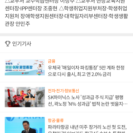
△교무처 교수학습센터장 이성주 △교무처 현장교육지원
센터장·IPP센터장 조중현 △학생취업지원부처장·학생취업
지원처 장애학생지원센터장·대학일자리부센터장·학생생활
관장 안민주
인기기사
금융
우체국 '매일이자 파킹통장' 5만 계좌 한정
으로 다시 출시, 최고 연 2.0% 금리
전자·전기·정보통신
SK하이닉스 노사 '성과급 주식 지급' 평행
선, 곽노정 'N% 성과급' 법적 논란 벗을지 주
목
항공·물류
파라타항공 내년 미주 장거리 노선 첫 도전,