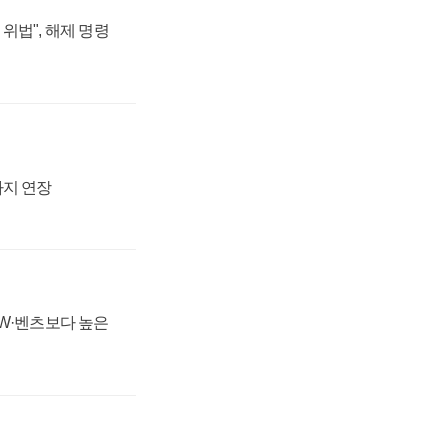
위법", 해제 명령
까지 연장
MW·벤츠보다 높은