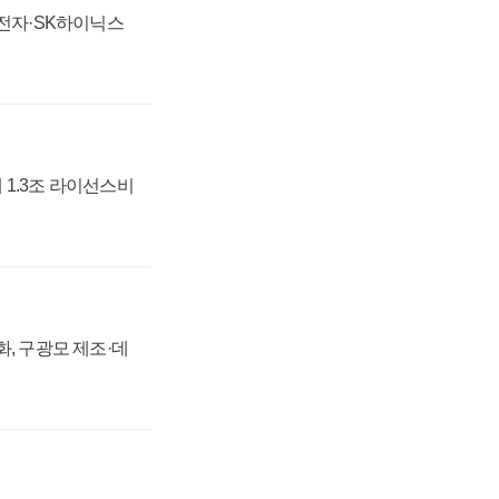
성전자·SK하이닉스
 1.3조 라이선스비
강화, 구광모 제조·데