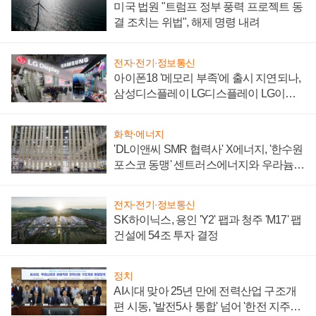
미국 법원 "트럼프 정부 풍력 프로젝트 동
결 조치는 위법", 해제 명령 내려
전자·전기·정보통신
아이폰18 '메모리 부족'에 출시 지연되나,
삼성디스플레이 LG디스플레이 LG이노
텍 '탈애플' 수익 다각화 속도
화학·에너지
'DL이앤씨 SMR 협력사' X에너지, '한수원
포스코 동맹' 센트러스에너지와 우라늄
계약 체결
전자·전기·정보통신
SK하이닉스, 용인 'Y2' 팹과 청주 'M17' 팹
건설에 54조 투자 결정
정치
AI시대 맞아 25년 만에 전력산업 구조개
편 시동, '발전5사 통합' 넘어 '한전 지주사'