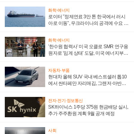
화학·에너지
로이터 "정제연료 3만 톤 한국에서 러시
아로 이동", 우크라이나의 공격에 수요 늘
어
화학·에너지
'한수원 협력사' 미국 오클로 SMR 연구용
원자로 '임계 상태' 도달, 미국 에너지부
"중요한 이정표"
자동차·부품
현대차 올해 SUV 국내 베스트셀러 톱10
에서 싼타페만 자리매김, 그랜저·아반떼
'세단 쌍끌이'로 내수 방어
전자·전기·정보통신
SK하이닉스 1주당 375원 현금배당 실시,
추가 주주환원 계획 9월 공개 예정
사회