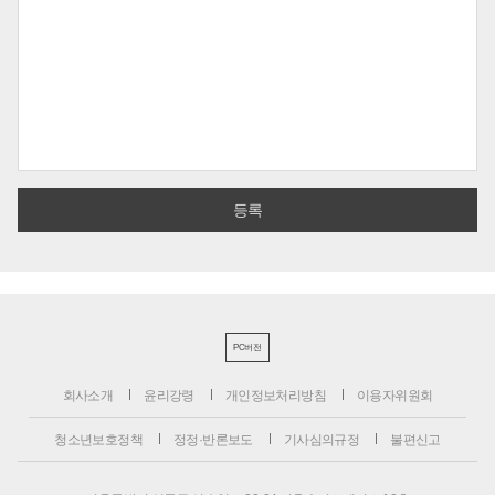
PC버전
회사소개
윤리강령
개인정보처리방침
이용자위원회
청소년보호정책
정정·반론보도
기사심의규정
불편신고