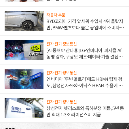
자동차·부품
BYD코리아 가격 앞세워 수입차 4위 올랐지
만, BMW·벤츠보다 높은 공임비에 소비자
불만 폭발
전자·전기·정보통신
[AI 뭉쳐야 산다⑧] LG·엔비디아 '피지컬 AI'
동맹 강화, 구광모 제조·데이터·기술 결집
해 종합 로보틱스 기업으로
전자·전기·정보통신
엔비디아 '루빈 울트라'에도 HBM4 탑재 검
토, 삼성전자·SK하이닉스 HBM4 수율에 주
도권 갈린다
전자·전기·정보통신
삼성전자 넷리스트와 특허분쟁 매듭, 5년 동
안 최대 1.3조 라이선스비 지급