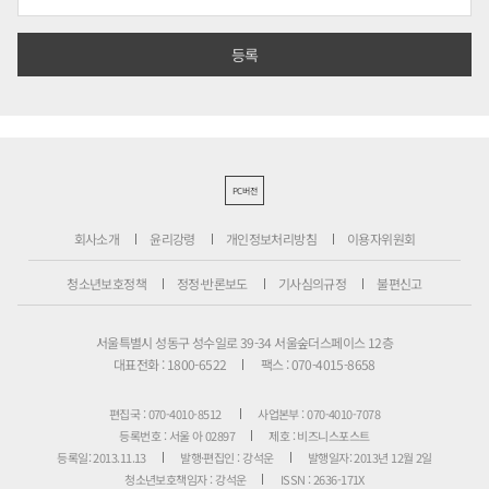
PC버전
회사소개
윤리강령
개인정보처리방침
이용자위원회
청소년보호정책
정정·반론보도
기사심의규정
불편신고
서울특별시 성동구 성수일로 39-34 서울숲더스페이스 12층
대표전화 : 1800-6522
팩스 : 070-4015-8658
편집국 : 070-4010-8512
사업본부 : 070-4010-7078
등록번호 : 서울 아 02897
제호 : 비즈니스포스트
등록일: 2013.11.13
발행·편집인 : 강석운
발행일자: 2013년 12월 2일
청소년보호책임자 : 강석운
ISSN : 2636-171X