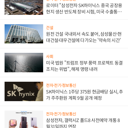
로이터 "삼성전자 SK하이닉스 중국 공장용
현지 생산 반도체 장비 시험, 미국 수출통제
대비"
건설
원전 건설 국내외서 속도 붙어, 삼성물산·현
대건설·대우건설에 다가오는 '약속의 시간'
사회
미국 법원 "트럼프 정부 풍력 프로젝트 동결
조치는 위법", 해제 명령 내려
전자·전기·정보통신
SK하이닉스 1주당 375원 현금배당 실시, 추
가 주주환원 계획 9월 공개 예정
전자·전기·정보통신
삼성전자, 갤럭시Z 폴드8 사전예약 개통 8
월31일까지 연장