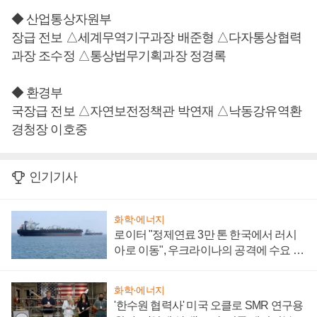
◆ 산업통상자원부
장급 전보 △세계무역기구과장 배준형 △다자통상협력
과장 조수정 △통상법무기획과장 정경록
◆ 환경부
국장급 전보 △자연보전정책관 박연재 △낙동강유역환
경청장 이호중
인기기사
화학·에너지
로이터 "정제연료 3만 톤 한국에서 러시
아로 이동", 우크라이나의 공격에 수요 늘
어
화학·에너지
'한수원 협력사' 미국 오클로 SMR 연구용