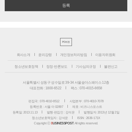
PC버전
회사소개
윤리강령
개인정보처리방침
이용자위원회
청소년보호정책
정정·반론보도
기사심의규정
불편신고
서울특별시 성동구 성수일로 39-34 서울숲더스페이스 12층
대표전화 : 1800-6522
팩스 : 070-4015-8658
편집국 : 070-4010-8512
사업본부 : 070-4010-7078
등록번호 : 서울 아 02897
제호 : 비즈니스포스트
등록일: 2013.11.13
발행·편집인 : 강석운
발행일자: 2013년 12월 2일
청소년보호책임자 : 강석운
ISSN : 2636-171X
Copyright ⓒ
B
USINESSPOST
. All rights reserved.