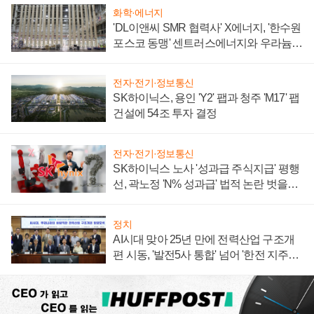
화학·에너지
'DL이앤씨 SMR 협력사' X에너지, '한수원
포스코 동맹' 센트러스에너지와 우라늄
계약 체결
전자·전기·정보통신
SK하이닉스, 용인 'Y2' 팹과 청주 'M17' 팹
건설에 54조 투자 결정
전자·전기·정보통신
SK하이닉스 노사 '성과급 주식지급' 평행
선, 곽노정 'N% 성과급' 법적 논란 벗을지
주목
정치
AI시대 맞아 25년 만에 전력산업 구조개
편 시동, '발전5사 통합' 넘어 '한전 지주사'
재편론도