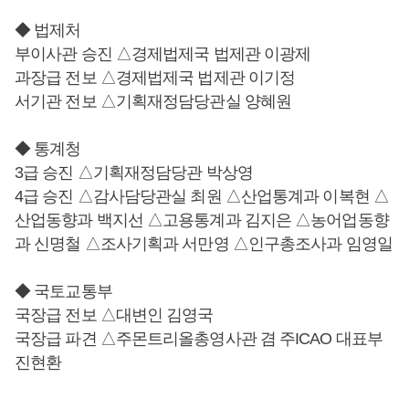
◆ 법제처
부이사관 승진 △경제법제국 법제관 이광제
과장급 전보 △경제법제국 법제관 이기정
서기관 전보 △기획재정담당관실 양혜원
◆ 통계청
3급 승진 △기획재정담당관 박상영
4급 승진 △감사담당관실 최원 △산업통계과 이복현 △
산업동향과 백지선 △고용통계과 김지은 △농어업동향
과 신명철 △조사기획과 서만영 △인구총조사과 임영일
◆ 국토교통부
국장급 전보 △대변인 김영국
국장급 파견 △주몬트리올총영사관 겸 주ICAO 대표부
진현환