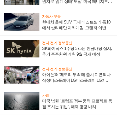
원자로 '임계 상태' 도달, 미국 에너지부
"중요한 이정표"
자동차·부품
현대차 올해 SUV 국내 베스트셀러 톱10
에서 싼타페만 자리매김, 그랜저·아반떼
'세단 쌍끌이'로 내수 방어
전자·전기·정보통신
SK하이닉스 1주당 375원 현금배당 실시,
추가 주주환원 계획 9월 공개 예정
전자·전기·정보통신
아이폰18 '메모리 부족'에 출시 지연되나,
삼성디스플레이 LG디스플레이 LG이노
텍 '탈애플' 수익 다각화 속도
사회
미국 법원 "트럼프 정부 풍력 프로젝트 동
결 조치는 위법", 해제 명령 내려