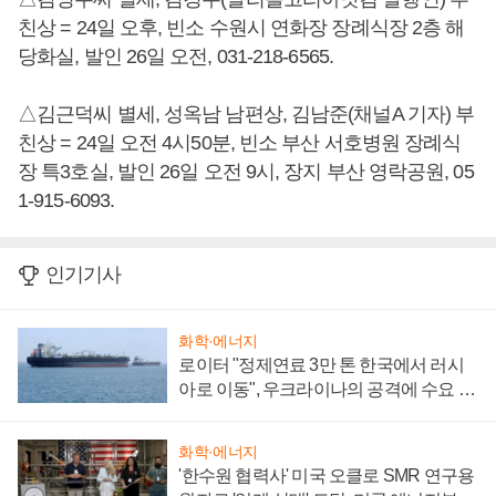
친상 = 24일 오후, 빈소 수원시 연화장 장례식장 2층 해
당화실, 발인 26일 오전, 031-218-6565.
△김근덕씨 별세, 성옥남 남편상, 김남준(채널A 기자) 부
친상 = 24일 오전 4시50분, 빈소 부산 서호병원 장례식
장 특3호실, 발인 26일 오전 9시, 장지 부산 영락공원, 05
1-915-6093.
인기기사
화학·에너지
로이터 "정제연료 3만 톤 한국에서 러시
아로 이동", 우크라이나의 공격에 수요 늘
어
화학·에너지
'한수원 협력사' 미국 오클로 SMR 연구용