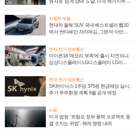
원자로 '임계 상태' 도달, 미국 에너지부
"중요한 이정표"
자동차·부품
현대차 올해 SUV 국내 베스트셀러 톱10
에서 싼타페만 자리매김, 그랜저·아반떼
'세단 쌍끌이'로 내수 방어
전자·전기·정보통신
아이폰18 '메모리 부족'에 출시 지연되나,
삼성디스플레이 LG디스플레이 LG이노
텍 '탈애플' 수익 다각화 속도
전자·전기·정보통신
SK하이닉스 1주당 375원 현금배당 실시,
추가 주주환원 계획 9월 공개 예정
사회
미국 법원 "트럼프 정부 풍력 프로젝트 동
결 조치는 위법", 해제 명령 내려