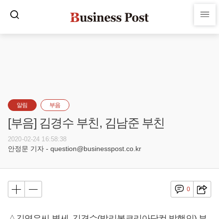
알림
부음
[부음] 김경수 부친, 김남준 부친
2020-02-24 16:58:38
안정문 기자 - question@businesspost.co.kr
0
△김영우씨 별세, 김경수(발리볼코리아닷컴 발행인) 부