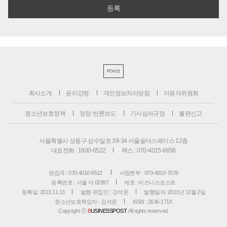
PC버전
회사소개
윤리강령
개인정보처리방침
이용자위원회
청소년보호정책
정정·반론보도
기사심의규정
불편신고
서울특별시 성동구 성수일로 39-34 서울숲더스페이스 12층
대표전화 : 1800-6522
팩스 : 070-4015-8658
편집국 : 070-4010-8512
사업본부 : 070-4010-7078
등록번호 : 서울 아 02897
제호 : 비즈니스포스트
등록일: 2013.11.13
발행·편집인 : 강석운
발행일자: 2013년 12월 2일
청소년보호책임자 : 강석운
ISSN : 2636-171X
Copyright ⓒ
B
USINESSPOST
. All rights reserved.