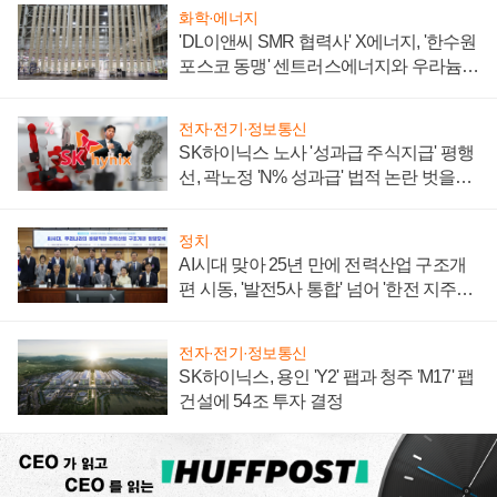
화학·에너지
'DL이앤씨 SMR 협력사' X에너지, '한수원
포스코 동맹' 센트러스에너지와 우라늄
계약 체결
전자·전기·정보통신
SK하이닉스 노사 '성과급 주식지급' 평행
선, 곽노정 'N% 성과급' 법적 논란 벗을지
주목
정치
AI시대 맞아 25년 만에 전력산업 구조개
편 시동, '발전5사 통합' 넘어 '한전 지주사'
재편론도
전자·전기·정보통신
SK하이닉스, 용인 'Y2' 팹과 청주 'M17' 팹
건설에 54조 투자 결정