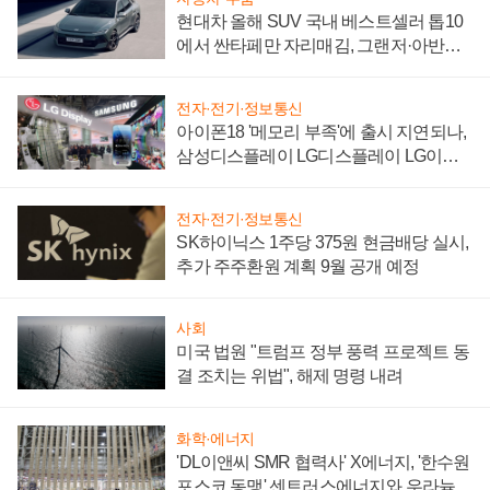
현대차 올해 SUV 국내 베스트셀러 톱10
에서 싼타페만 자리매김, 그랜저·아반떼
'세단 쌍끌이'로 내수 방어
전자·전기·정보통신
아이폰18 '메모리 부족'에 출시 지연되나,
삼성디스플레이 LG디스플레이 LG이노
텍 '탈애플' 수익 다각화 속도
전자·전기·정보통신
SK하이닉스 1주당 375원 현금배당 실시,
추가 주주환원 계획 9월 공개 예정
사회
미국 법원 "트럼프 정부 풍력 프로젝트 동
결 조치는 위법", 해제 명령 내려
화학·에너지
'DL이앤씨 SMR 협력사' X에너지, '한수원
포스코 동맹' 센트러스에너지와 우라늄