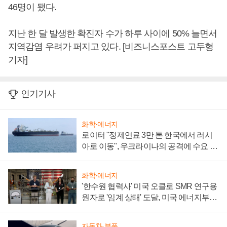
46명이 됐다.
지난 한 달 발생한 확진자 수가 하루 사이에 50% 늘면서
지역감염 우려가 퍼지고 있다. [비즈니스포스트 고두형
기자]
인기기사
화학·에너지
로이터 "정제연료 3만 톤 한국에서 러시
아로 이동", 우크라이나의 공격에 수요 늘
어
화학·에너지
'한수원 협력사' 미국 오클로 SMR 연구용
원자로 '임계 상태' 도달, 미국 에너지부
"중요한 이정표"
자동차·부품