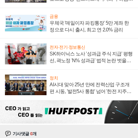
계약 체결
금융
우체국 '매일이자 파킹통장' 5만 계좌 한
정으로 다시 출시, 최고 연 2.0% 금리
전자·전기·정보통신
SK하이닉스 노사 '성과급 주식 지급' 평행
선, 곽노정 'N% 성과급' 법적 논란 벗을지
주목
정치
AI시대 맞아 25년 만에 전력산업 구조개
편 시동, '발전5사 통합' 넘어 '한전 지주사'
재편론도
기사댓글
0
개