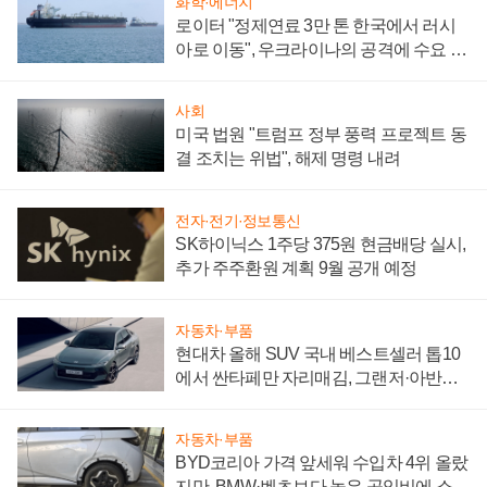
화학·에너지
로이터 "정제연료 3만 톤 한국에서 러시
아로 이동", 우크라이나의 공격에 수요 늘
어
사회
미국 법원 "트럼프 정부 풍력 프로젝트 동
결 조치는 위법", 해제 명령 내려
전자·전기·정보통신
SK하이닉스 1주당 375원 현금배당 실시,
추가 주주환원 계획 9월 공개 예정
자동차·부품
현대차 올해 SUV 국내 베스트셀러 톱10
에서 싼타페만 자리매김, 그랜저·아반떼
'세단 쌍끌이'로 내수 방어
자동차·부품
BYD코리아 가격 앞세워 수입차 4위 올랐
지만, BMW·벤츠보다 높은 공임비에 소비