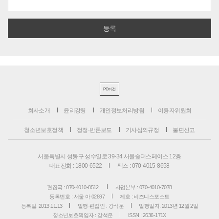
PC버전
회사소개
윤리강령
개인정보처리방침
이용자위원회
청소년보호정책
정정·반론보도
기사심의규정
불편신고
서울특별시 성동구 성수일로 39-34 서울숲더스페이스 12층
대표전화 : 1800-6522
팩스 : 070-4015-8658
편집국 : 070-4010-8512
사업본부 : 070-4010-7078
등록번호 : 서울 아 02897
제호 : 비즈니스포스트
등록일: 2013.11.13
발행·편집인 : 강석운
발행일자: 2013년 12월 2일
청소년보호책임자 : 강석운
ISSN : 2636-171X