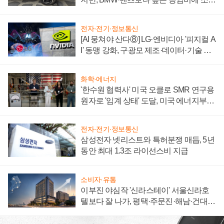
자 불만 폭발
전자·전기·정보통신
[AI 뭉쳐야 산다⑧] LG·엔비디아 '피지컬 A
I' 동맹 강화, 구광모 제조·데이터·기술 결
집해 종합 로보틱스 기업으로
화학·에너지
'한수원 협력사' 미국 오클로 SMR 연구용
원자로 '임계 상태' 도달, 미국 에너지부
"중요한 이정표"
전자·전기·정보통신
삼성전자 넷리스트와 특허분쟁 매듭, 5년
동안 최대 1.3조 라이선스비 지급
소비자·유통
이부진 야심작 '신라스테이' 서울신라호
텔보다 잘 나가, 평택·주문진·해남·건대로
성장판 더 넓힌다