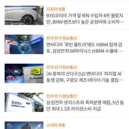
자동차·부품
BYD코리아 가격 앞세워 수입차 4위 올랐지
만, BMW·벤츠보다 높은 공임비에 소비자
불만 폭발
전자·전기·정보통신
엔비디아 '루빈 울트라'에도 HBM4 탑재 검
토, 삼성전자·SK하이닉스 HBM4 수율에 주
도권 갈린다
전자·전기·정보통신
[AI 뭉쳐야 산다⑧] LG·엔비디아 '피지컬 AI'
동맹 강화, 구광모 제조·데이터·기술 결집
해 종합 로보틱스 기업으로
전자·전기·정보통신
삼성전자 넷리스트와 특허분쟁 매듭, 5년 동
안 최대 1.3조 라이선스비 지급
소비자·유통