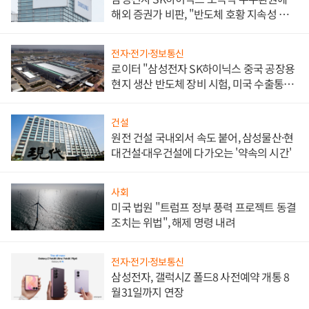
해외 증권가 비판, "반도체 호황 지속성 의
문"
전자·전기·정보통신
로이터 "삼성전자 SK하이닉스 중국 공장용
현지 생산 반도체 장비 시험, 미국 수출통제
대비"
건설
원전 건설 국내외서 속도 붙어, 삼성물산·현
대건설·대우건설에 다가오는 '약속의 시간'
사회
미국 법원 "트럼프 정부 풍력 프로젝트 동결
조치는 위법", 해제 명령 내려
전자·전기·정보통신
삼성전자, 갤럭시Z 폴드8 사전예약 개통 8
월31일까지 연장