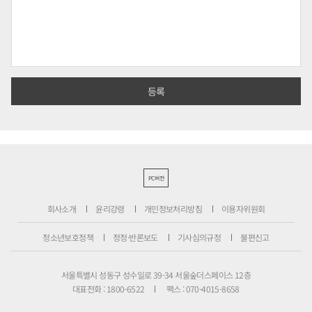
PC버전
회사소개
윤리강령
개인정보처리방침
이용자위원회
청소년보호정책
정정·반론보도
기사심의규정
불편신고
서울특별시 성동구 성수일로 39-34 서울숲더스페이스 12층
대표전화 : 1800-6522
팩스 : 070-4015-8658