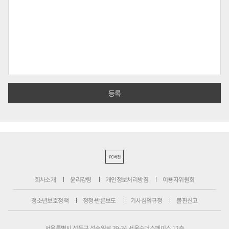
PC버전
회사소개
윤리강령
개인정보처리방침
이용자위원회
청소년보호정책
정정·반론보도
기사심의규정
불편신고
서울특별시 성동구 성수일로 39-34 서울숲더스페이스 12층