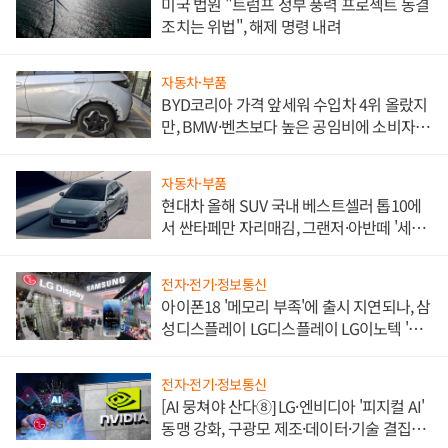
미국 법원 "트럼프 정부 풍력 프로젝트 동결
조치는 위법", 해제 명령 내려
자동차·부품
BYD코리아 가격 앞세워 수입차 4위 올랐지
만, BMW·벤츠보다 높은 공임비에 소비자
불만 폭발
자동차·부품
현대차 올해 SUV 국내 베스트셀러 톱10에
서 싼타페만 자리매김, 그랜저·아반떼 '세단
쌍끌이'로 내수 방어
전자·전기·정보통신
아이폰18 '메모리 부족'에 출시 지연되나, 삼
성디스플레이 LG디스플레이 LG이노텍 '탈
애플' 수익 다각화 속도
전자·전기·정보통신
[AI 뭉쳐야 산다⑧] LG·엔비디아 '피지컬 AI'
동맹 강화, 구광모 제조·데이터·기술 결집