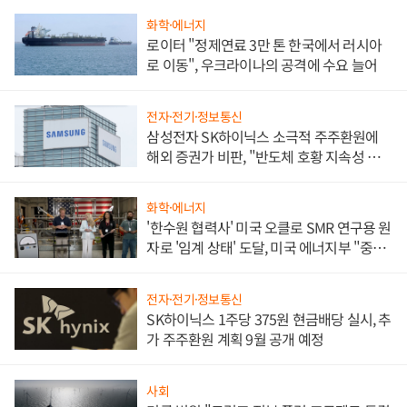
화학·에너지
로이터 "정제연료 3만 톤 한국에서 러시아
로 이동", 우크라이나의 공격에 수요 늘어
전자·전기·정보통신
삼성전자 SK하이닉스 소극적 주주환원에
해외 증권가 비판, "반도체 호황 지속성 의
문"
화학·에너지
'한수원 협력사' 미국 오클로 SMR 연구용 원
자로 '임계 상태' 도달, 미국 에너지부 "중요
한 이정표"
전자·전기·정보통신
SK하이닉스 1주당 375원 현금배당 실시, 추
가 주주환원 계획 9월 공개 예정
사회