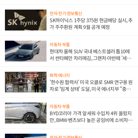
전자·전기·정보통신
SK하이닉스 1주당 375원 현금배당 실시, 추
가 주주환원 계획 9월 공개 예정
자동차·부품
현대차 올해 SUV 국내 베스트셀러 톱10에
서 싼타페만 자리매김, 그랜저·아반떼 '세단
쌍끌이'로 내수 방어
화학·에너지
'한수원 협력사' 미국 오클로 SMR 연구용 원
자로 '임계 상태' 도달, 미국 에너지부 "중요
한 이정표"
자동차·부품
BYD코리아 가격 앞세워 수입차 4위 올랐지
만, BMW·벤츠보다 높은 공임비에 소비자
불만 폭발
전자·전기·정보통신