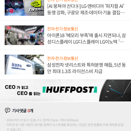
[AI 뭉쳐야 산다⑧] LG·엔비디아 '피지컬 AI'
동맹 강화, 구광모 제조·데이터·기술 결집
해 종합 로보틱스 기업으로
전자·전기·정보통신
아이폰18 '메모리 부족'에 출시 지연되나, 삼
성디스플레이 LG디스플레이 LG이노텍 '탈
애플' 수익 다각화 속도
전자·전기·정보통신
삼성전자 넷리스트와 특허분쟁 매듭, 5년 동
안 최대 1.3조 라이선스비 지급
기사댓글
0
개
200자까지 쓰실 수 있습니다. (현재 0 byte / 최대 400byte)
저작권 등 다른 사람의 권리를 침해하거나 명예를 훼손하는 댓글은 관련 법률에 의해 제재를 받을
수 있습니다.