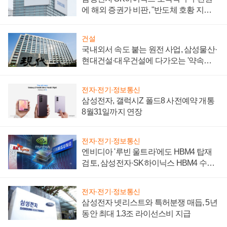
에 해외 증권가 비판, "반도체 호황 지속
성 의문"
건설
국내외서 속도 붙는 원전 사업, 삼성물산·
현대건설·대우건설에 다가오는 '약속의
시간'
전자·전기·정보통신
삼성전자, 갤럭시Z 폴드8 사전예약 개통
8월31일까지 연장
전자·전기·정보통신
엔비디아 '루빈 울트라'에도 HBM4 탑재
검토, 삼성전자·SK하이닉스 HBM4 수율
에 주도권 갈린다
전자·전기·정보통신
삼성전자 넷리스트와 특허분쟁 매듭, 5년
동안 최대 1.3조 라이선스비 지급