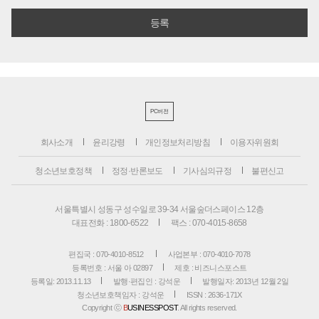
PC버전
회사소개
윤리강령
개인정보처리방침
이용자위원회
청소년보호정책
정정·반론보도
기사심의규정
불편신고
서울특별시 성동구 성수일로 39-34 서울숲더스페이스 12층
대표전화 : 1800-6522
팩스 : 070-4015-8658
편집국 : 070-4010-8512
사업본부 : 070-4010-7078
등록번호 : 서울 아 02897
제호 : 비즈니스포스트
등록일: 2013.11.13
발행·편집인 : 강석운
발행일자: 2013년 12월 2일
청소년보호책임자 : 강석운
ISSN : 2636-171X
Copyright ⓒ
B
USINESSPOST
. All rights reserved.