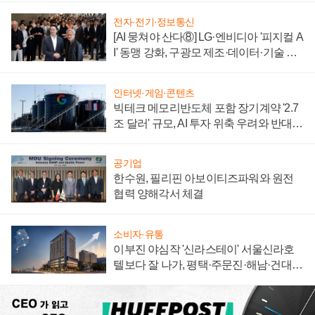
전자·전기·정보통신
[AI 뭉쳐야 산다⑧] LG·엔비디아 '피지컬 A
I' 동맹 강화, 구광모 제조·데이터·기술 결
집해 종합 로보틱스 기업으로
인터넷·게임·콘텐츠
빅테크 메모리반도체 포함 장기계약 '2.7
조 달러' 규모, AI 투자 위축 우려와 반대
신호
공기업
한수원, 필리핀 아보이티즈파워와 원전
협력 양해각서 체결
소비자·유통
이부진 야심작 '신라스테이' 서울신라호
텔보다 잘 나가, 평택·주문진·해남·건대로
성장판 더 넓힌다