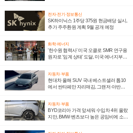
전자·전기·정보통신
SK하이닉스 1주당 375원 현금배당 실시,
추가 주주환원 계획 9월 공개 예정
화학·에너지
'한수원 협력사' 미국 오클로 SMR 연구용
원자로 '임계 상태' 도달, 미국 에너지부
"중요한 이정표"
자동차·부품
현대차 올해 SUV 국내 베스트셀러 톱10
에서 싼타페만 자리매김, 그랜저·아반떼
'세단 쌍끌이'로 내수 방어
자동차·부품
BYD코리아 가격 앞세워 수입차 4위 올랐
지만, BMW·벤츠보다 높은 공임비에 소비
자 불만 폭발