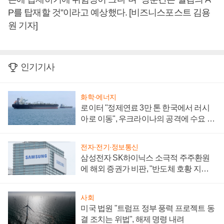
P를 탑재할 것”이라고 예상했다. [비즈니스포스트 김용
원 기자]
인기기사
화학·에너지
로이터 "정제연료 3만 톤 한국에서 러시
아로 이동", 우크라이나의 공격에 수요 늘
어
전자·전기·정보통신
삼성전자 SK하이닉스 소극적 주주환원
에 해외 증권가 비판, "반도체 호황 지속
성 의문"
사회
미국 법원 "트럼프 정부 풍력 프로젝트 동
결 조치는 위법", 해제 명령 내려