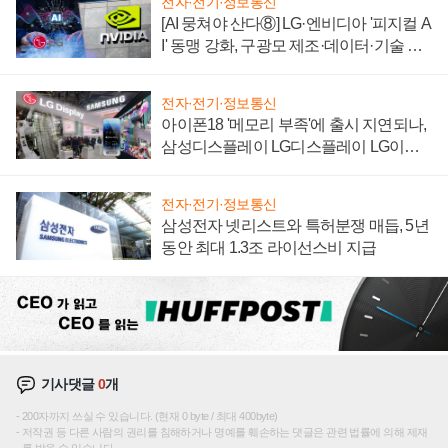
전자·전기·정보통신
[AI 뭉쳐야 산다⑧] LG·엔비디아 '피지컬 A
I' 동맹 강화, 구광모 제조·데이터·기술 결
집해 종합 로보틱스 기업으로
전자·전기·정보통신
아이폰18 '메모리 부족'에 출시 지연되나,
삼성디스플레이 LG디스플레이 LG이노
텍 '탈애플' 수익 다각화 속도
전자·전기·정보통신
삼성전자 넷리스트와 특허분쟁 매듭, 5년
동안 최대 1.3조 라이선스비 지급
기사댓글
0
개
200자까지 쓰실 수 있습니다. (현재 0 byte / 최대 400byte)
저작권 등 다른 사람의 권리를 침해하거나 명예를 훼손하는 댓글은 관련 법률에 의해 제재