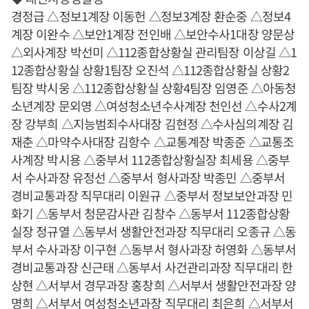
경정급 △정보1계장 이동헌 △정보3계장 환순중 △정보4
계장 이완수 △보안1계장 전인배 △보안수사1대장 양문상
△외사계장 박선미 △112종합상황실 관리팀장 이상길 △1
12종합상황실 상황1팀장 오진석 △112종합상황실 상황2
팀장 박시웅 △112종합상황실 상황4팀장 임영준 △아동청
소년계장 문외영 △여성청소년수사계장 천인선 △수사2계
장 강부희 △지능범죄수사대장 김현정 △수사심의계장 김
재춘 △마약수사대장 김항수 △교통계장 박종준 △교통조
사계장 박시용 △중부서 112종합상황실장 최세용 △중부
서 수사과장 유정선 △중부서 형사과장 박종민 △중부서
경비교통과장 직무대리 이원규 △중부서 정보보안과장 민
화기 △동부서 청문감사관 김창수 △동부서 112종합상황
실장 정규열 △동부서 생활안전과장 직무대리 오종규 △동
부서 수사과장 이구현 △동부서 형사과장 허영화 △동부서
경비교통과장 신근태 △동부서 사건관리과장 직무대리 한
상현 △서부서 경무과장 홍창희 △서부서 생활안전과장 양
명희 △서부서 여성청소년과장 직무대리 최은희 △서부서