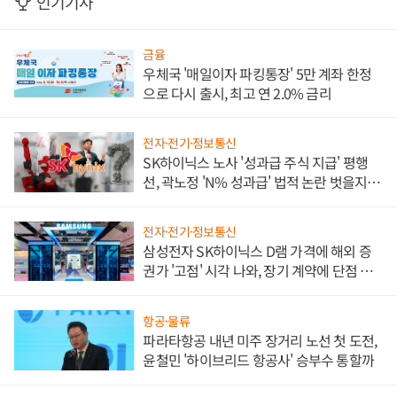
인기기사
금융
우체국 '매일이자 파킹통장' 5만 계좌 한정
으로 다시 출시, 최고 연 2.0% 금리
전자·전기·정보통신
SK하이닉스 노사 '성과급 주식 지급' 평행
선, 곽노정 'N% 성과급' 법적 논란 벗을지 주
목
전자·전기·정보통신
삼성전자 SK하이닉스 D램 가격에 해외 증
권가 '고점' 시각 나와, 장기 계약에 단점 부
각
항공·물류
파라타항공 내년 미주 장거리 노선 첫 도전,
윤철민 '하이브리드 항공사' 승부수 통할까