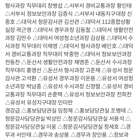
형사과장 직무대리 장병섭 △서부서 경비교통과장 황인태
△서부서 정보보안과장 김증식 △서부서 내동지구대장 신
중호 △대덕서 청문감사관 김선관 △대덕서 112종합상황
실장 곽근영 △대덕서 경무과장 김동철 △대덕서 생활안전
과장 김만수 △대덕서 여성청소년과장 김상용 △대덕서 수
사과장 직무대리 이재영 △대덕서 형사과장 배인호 △대덕
서 경비교통과장 직무대리 박중현 △대덕서 정보보안과장
전동찬 △둔산서 생활안전과장 채영준 △둔산서 수사과장
직무대리 홍영선 △둔산서 형사과장 고준재 △유성서 청문
감사관 고석환 △유성서 경무과장 이운용 △유성서 여성청
소년과장 박남종 △유성서 수사과장 신정렬 △유성서 경비
교통과장 직무대리 손훈택 △유성서 정보보안과장 전희찬
△유성서 유성지구대장 민미란
경감급 △홍보담당관실 임정재 △홍보담당관실 조병태 △
청문감사담당관실 박상민 △청문감사담당관실 서용석 △
청문감사담당관실 이웅 △청문감사담당관실 정세호 △경
무과 서안태 △경무과 송상봉 △경무과 장인용 △정보과