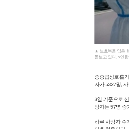
▲ 보호복을 입은 
돌보고 있다. <연
중증급성호흡기증후
자가 5327명,
3일 기준으로 신
망자는 57명 증
하루 사망자 수