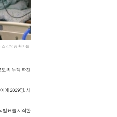
러스 감염증 환자를
본토의 누적 확진
 2829명, 사
공식발표를 시작한