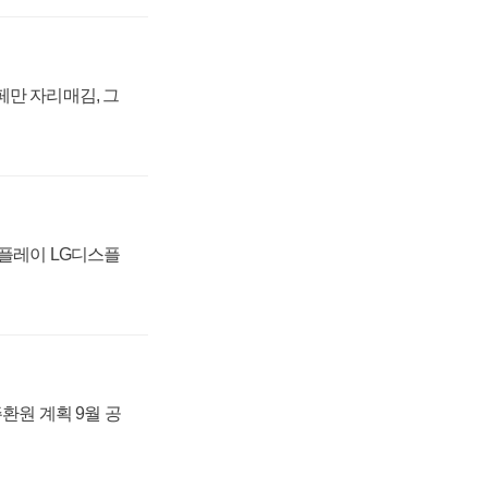
페만 자리매김, 그
스플레이 LG디스플
주환원 계획 9월 공