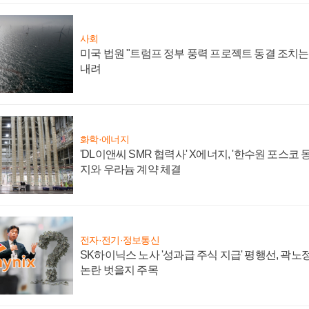
사회
미국 법원 "트럼프 정부 풍력 프로젝트 동결 조치는 
내려
화학·에너지
'DL이앤씨 SMR 협력사' X에너지, '한수원 포스코
지와 우라늄 계약 체결
전자·전기·정보통신
SK하이닉스 노사 '성과급 주식 지급' 평행선, 곽노정
논란 벗을지 주목