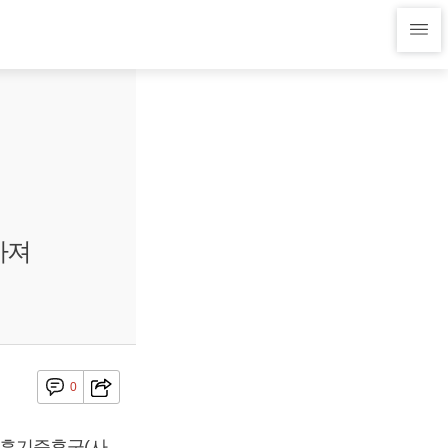
아져
0
호흡기증후군(사