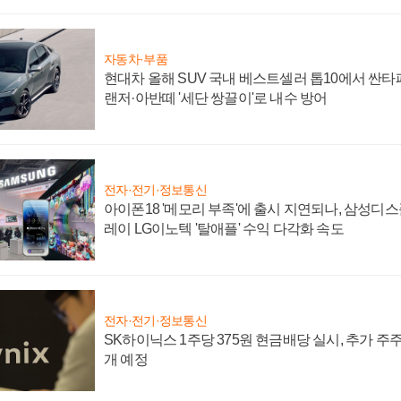
자동차·부품
현대차 올해 SUV 국내 베스트셀러 톱10에서 싼타
랜저·아반떼 '세단 쌍끌이'로 내수 방어
전자·전기·정보통신
아이폰18 '메모리 부족'에 출시 지연되나, 삼성디
레이 LG이노텍 '탈애플' 수익 다각화 속도
전자·전기·정보통신
SK하이닉스 1주당 375원 현금배당 실시, 추가 주
개 예정