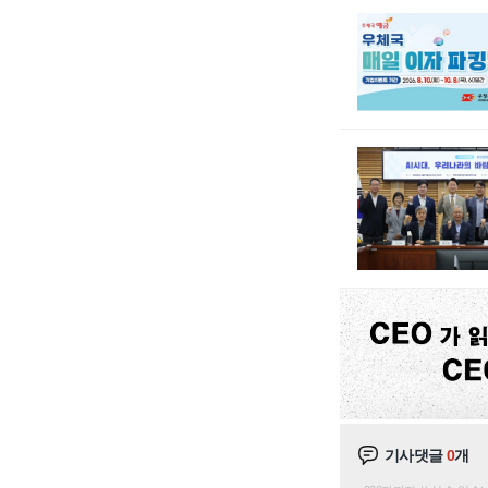
기사댓글
0
개