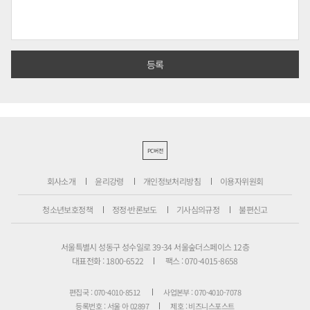
PC버전
회사소개
윤리강령
개인정보처리방침
이용자위원회
청소년보호정책
정정·반론보도
기사심의규정
불편신고
서울특별시 성동구 성수일로 39-34 서울숲더스페이스 12층
대표전화 : 1800-6522
팩스 : 070-4015-8658
편집국 : 070-4010-8512
사업본부 : 070-4010-7078
등록번호 : 서울 아 02897
제호 : 비즈니스포스트