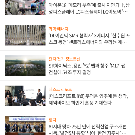
아이폰18 '메모리 부족'에 출시 지연되나, 삼
성디스플레이 LG디스플레이 LG이노텍 '탈
애플' 수익 다각화 속도
화학·에너지
'DL이앤씨 SMR 협력사' X에너지, '한수원 포
스코 동맹' 센트러스에너지와 우라늄 계약
체결
전자·전기·정보통신
SK하이닉스, 용인 'Y2' 팹과 청주 'M17' 팹
건설에 54조 투자 결정
데스크 리포트
[데스크리포트 8월] 무더운 입추에 든 생각,
제약바이오 하반기 훈풍 기대한다
정치
AI시대 맞아 25년 만에 전력산업 구조개편
시동, '발전5사 통합' 넘어 '한전 지주사' 재편