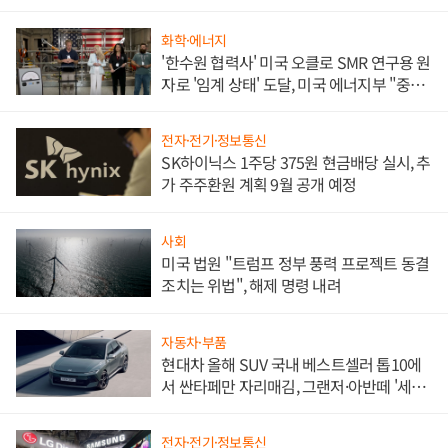
화학·에너지
'한수원 협력사' 미국 오클로 SMR 연구용 원
자로 '임계 상태' 도달, 미국 에너지부 "중요
한 이정표"
전자·전기·정보통신
SK하이닉스 1주당 375원 현금배당 실시, 추
가 주주환원 계획 9월 공개 예정
사회
미국 법원 "트럼프 정부 풍력 프로젝트 동결
조치는 위법", 해제 명령 내려
자동차·부품
현대차 올해 SUV 국내 베스트셀러 톱10에
서 싼타페만 자리매김, 그랜저·아반떼 '세단
쌍끌이'로 내수 방어
전자·전기·정보통신