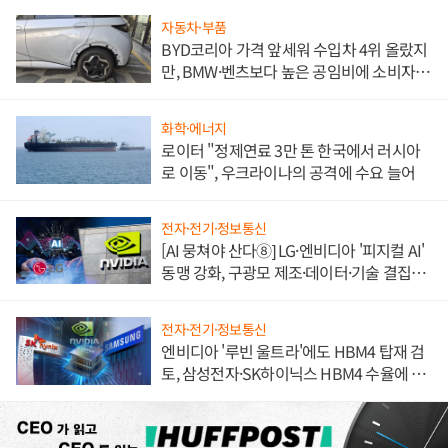
자동차·부품
BYD코리아 가격 앞세워 수입차 4위 올랐지
만, BMW·벤츠보다 높은 공임비에 소비자
불만 폭발
화학·에너지
로이터 "정제연료 3만 톤 한국에서 러시아
로 이동", 우크라이나의 공격에 수요 늘어
전자·전기·정보통신
[AI 뭉쳐야 산다⑧] LG·엔비디아 '피지컬 AI'
동맹 강화, 구광모 제조·데이터·기술 결집
해 종합 로보틱스 기업으로
전자·전기·정보통신
엔비디아 '루빈 울트라'에도 HBM4 탑재 검
토, 삼성전자·SK하이닉스 HBM4 수율에 주
도권 갈린다