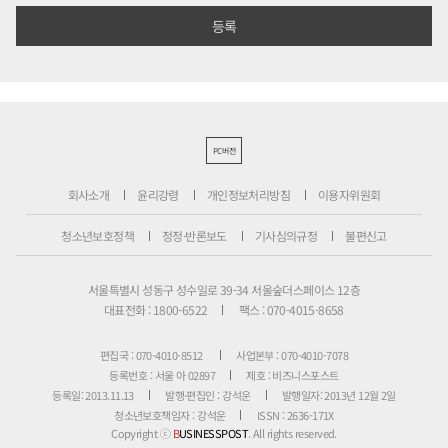
PC버전
회사소개
윤리강령
개인정보처리방침
이용자위원회
청소년보호정책
정정·반론보도
기사심의규정
불편신고
서울특별시 성동구 성수일로 39-34 서울숲더스페이스 12층
대표전화 : 1800-6522
팩스 : 070-4015-8658
편집국 : 070-4010-8512
사업본부 : 070-4010-7078
등록번호 : 서울 아 02897
제호 : 비즈니스포스트
등록일: 2013.11.13
발행·편집인 : 강석운
발행일자: 2013년 12월 2일
청소년보호책임자 : 강석운
ISSN : 2636-171X
Copyright ⓒ
B
USINESSPOST
. All rights reserved.