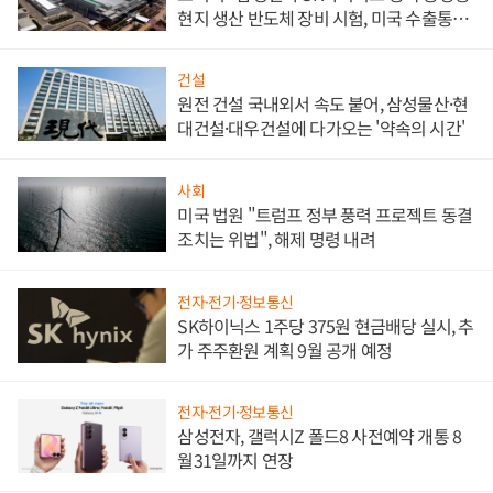
현지 생산 반도체 장비 시험, 미국 수출통제
대비"
건설
원전 건설 국내외서 속도 붙어, 삼성물산·현
대건설·대우건설에 다가오는 '약속의 시간'
사회
미국 법원 "트럼프 정부 풍력 프로젝트 동결
조치는 위법", 해제 명령 내려
전자·전기·정보통신
SK하이닉스 1주당 375원 현금배당 실시, 추
가 주주환원 계획 9월 공개 예정
전자·전기·정보통신
삼성전자, 갤럭시Z 폴드8 사전예약 개통 8
월31일까지 연장