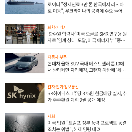
로이터 "정제연료 3만 톤 한국에서 러시아
로 이동", 우크라이나의 공격에 수요 늘어
화학·에너지
'한수원 협력사' 미국 오클로 SMR 연구용 원
자로 '임계 상태' 도달, 미국 에너지부 "중요
한 이정표"
자동차·부품
현대차 올해 SUV 국내 베스트셀러 톱10에
서 싼타페만 자리매김, 그랜저·아반떼 '세단
쌍끌이'로 내수 방어
전자·전기·정보통신
SK하이닉스 1주당 375원 현금배당 실시, 추
가 주주환원 계획 9월 공개 예정
사회
미국 법원 "트럼프 정부 풍력 프로젝트 동결
조치는 위법", 해제 명령 내려