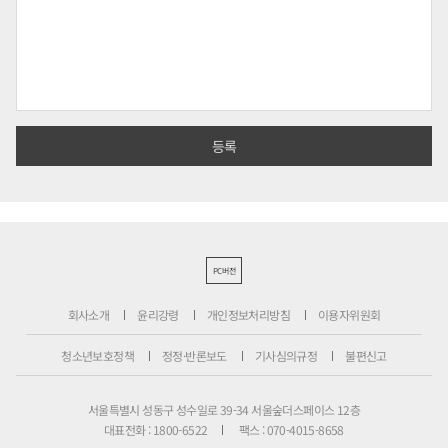
PC버전
회사소개
윤리강령
개인정보처리방침
이용자위원회
청소년보호정책
정정·반론보도
기사심의규정
불편신고
서울특별시 성동구 성수일로 39-34 서울숲더스페이스 12층
대표전화 : 1800-6522
팩스 : 070-4015-8658