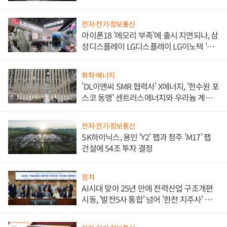
전자·전기·정보통신
아이폰18 '메모리 부족'에 출시 지연되나, 삼
성디스플레이 LG디스플레이 LG이노텍 '탈
애플' 수익 다각화 속도
화학·에너지
'DL이앤씨 SMR 협력사' X에너지, '한수원 포
스코 동맹' 센트러스에너지와 우라늄 계약
체결
전자·전기·정보통신
SK하이닉스, 용인 'Y2' 팹과 청주 'M17' 팹
건설에 54조 투자 결정
정치
AI시대 맞아 25년 만에 전력산업 구조개편
시동, '발전5사 통합' 넘어 '한전 지주사' 재편
론도