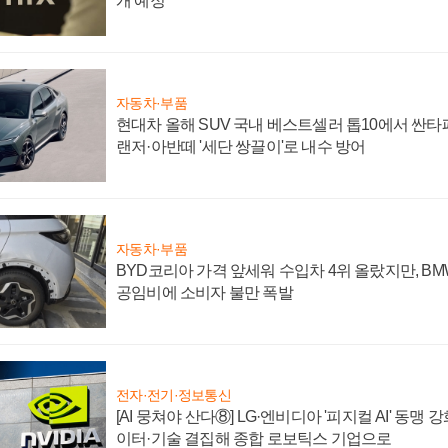
개 예정
자동차·부품
현대차 올해 SUV 국내 베스트셀러 톱10에서 싼타
랜저·아반떼 '세단 쌍끌이'로 내수 방어
자동차·부품
BYD코리아 가격 앞세워 수입차 4위 올랐지만, B
공임비에 소비자 불만 폭발
전자·전기·정보통신
[AI 뭉쳐야 산다⑧] LG·엔비디아 '피지컬 AI' 동맹 
이터·기술 결집해 종합 로보틱스 기업으로