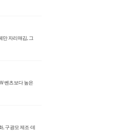
페만 자리매김, 그
MW·벤츠보다 높은
강화, 구광모 제조·데