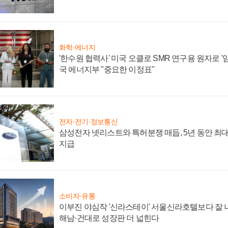
화학·에너지
'한수원 협력사' 미국 오클로 SMR 연구용 원자로 '임
국 에너지부 "중요한 이정표"
전자·전기·정보통신
삼성전자 넷리스트와 특허분쟁 매듭, 5년 동안 최대
지급
소비자·유통
이부진 야심작 '신라스테이' 서울신라호텔보다 잘 나
해남·건대로 성장판 더 넓힌다