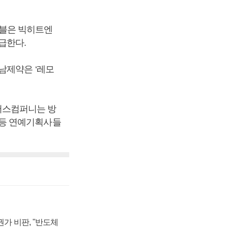
넷마블은 빅히트엔
급한다.
 경남제약은 ‘레모
림어스컴퍼니는 방
 등 연예기획사들
가 비판, "반도체