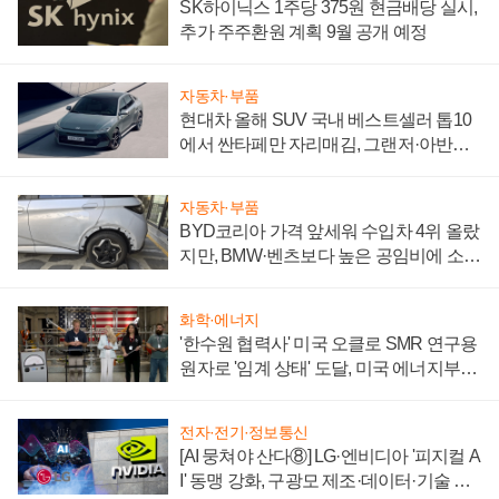
SK하이닉스 1주당 375원 현금배당 실시,
추가 주주환원 계획 9월 공개 예정
자동차·부품
현대차 올해 SUV 국내 베스트셀러 톱10
에서 싼타페만 자리매김, 그랜저·아반떼
'세단 쌍끌이'로 내수 방어
자동차·부품
BYD코리아 가격 앞세워 수입차 4위 올랐
지만, BMW·벤츠보다 높은 공임비에 소비
자 불만 폭발
화학·에너지
'한수원 협력사' 미국 오클로 SMR 연구용
원자로 '임계 상태' 도달, 미국 에너지부
"중요한 이정표"
전자·전기·정보통신
[AI 뭉쳐야 산다⑧] LG·엔비디아 '피지컬 A
I' 동맹 강화, 구광모 제조·데이터·기술 결