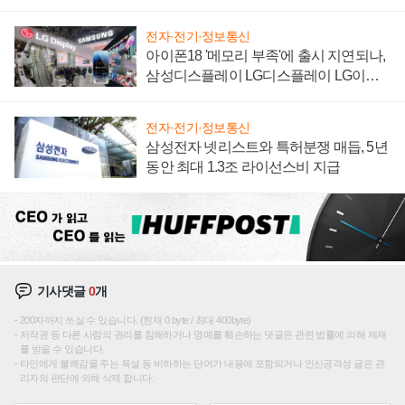
집해 종합 로보틱스 기업으로
전자·전기·정보통신
아이폰18 '메모리 부족'에 출시 지연되나,
삼성디스플레이 LG디스플레이 LG이노
텍 '탈애플' 수익 다각화 속도
전자·전기·정보통신
삼성전자 넷리스트와 특허분쟁 매듭, 5년
동안 최대 1.3조 라이선스비 지급
기사댓글
0
개
200자까지 쓰실 수 있습니다. (현재 0 byte / 최대 400byte)
저작권 등 다른 사람의 권리를 침해하거나 명예를 훼손하는 댓글은 관련 법률에 의해 제재
를 받을 수 있습니다.
타인에게 불쾌감을 주는 욕설 등 비하하는 단어가 내용에 포함되거나 인신공격성 글은 관
리자의 판단에 의해 삭제 합니다.