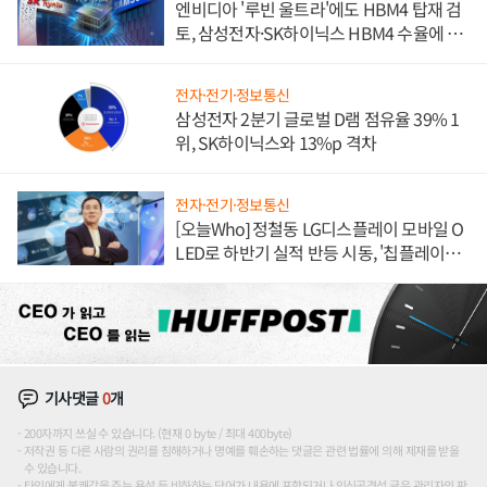
엔비디아 '루빈 울트라'에도 HBM4 탑재 검
토, 삼성전자·SK하이닉스 HBM4 수율에 주
도권 갈린다
전자·전기·정보통신
삼성전자 2분기 글로벌 D램 점유율 39% 1
위, SK하이닉스와 13%p 격차
전자·전기·정보통신
[오늘Who] 정철동 LG디스플레이 모바일 O
LED로 하반기 실적 반등 시동, '칩플레이
션'에 가격 인하 압박은 부담
기사댓글
0
개
200자까지 쓰실 수 있습니다. (현재 0 byte / 최대 400byte)
저작권 등 다른 사람의 권리를 침해하거나 명예를 훼손하는 댓글은 관련 법률에 의해 제재를 받을
수 있습니다.
타인에게 불쾌감을 주는 욕설 등 비하하는 단어가 내용에 포함되거나 인신공격성 글은 관리자의 판