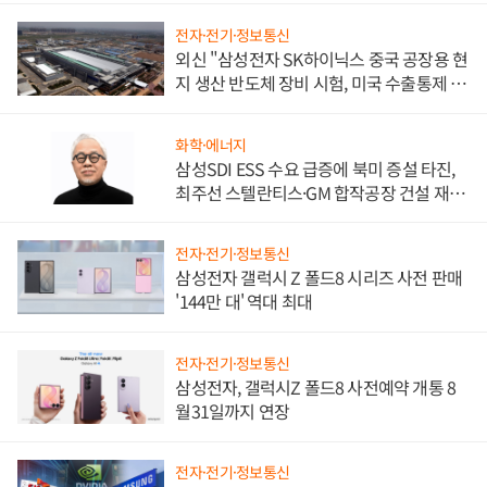
전자·전기·정보통신
외신 "삼성전자 SK하이닉스 중국 공장용 현
지 생산 반도체 장비 시험, 미국 수출통제 대
비"
화학·에너지
삼성SDI ESS 수요 급증에 북미 증설 타진,
최주선 스텔란티스·GM 합작공장 건설 재추
진하나
전자·전기·정보통신
삼성전자 갤럭시 Z 폴드8 시리즈 사전 판매
'144만 대' 역대 최대
전자·전기·정보통신
삼성전자, 갤럭시Z 폴드8 사전예약 개통 8
월31일까지 연장
전자·전기·정보통신