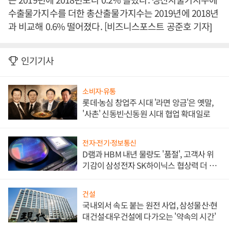
수출물가지수를 더한 총산출물가지수는 2019년에 2018년
과 비교해 0.6% 떨어졌다. [비즈니스포스트 공준호 기자]
인기기사
소비자·유통
롯데·농심 창업주 시대 '라면 앙금'은 옛말,
'사촌' 신동빈·신동원 시대 협업 확대일로
전자·전기·정보통신
D램과 HBM 내년 물량도 '품절', 고객사 위
기감이 삼성전자 SK하이닉스 협상력 더 키
워
건설
국내외서 속도 붙는 원전 사업, 삼성물산·현
대건설·대우건설에 다가오는 '약속의 시간'