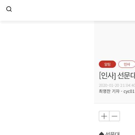
알림
인사
[인사] 선문
2020-01-20 21:04:4
최영찬 기자 - cyc011
◆ 선문대