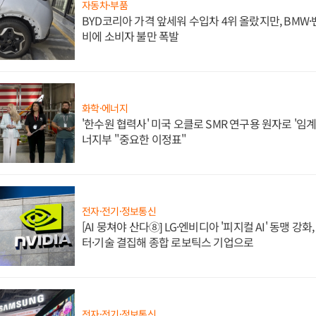
자동차·부품
BYD코리아 가격 앞세워 수입차 4위 올랐지만, BMW
비에 소비자 불만 폭발
화학·에너지
'한수원 협력사' 미국 오클로 SMR 연구용 원자로 '임계 
너지부 "중요한 이정표"
전자·전기·정보통신
[AI 뭉쳐야 산다⑧] LG·엔비디아 '피지컬 AI' 동맹 강
터·기술 결집해 종합 로보틱스 기업으로
전자·전기·정보통신