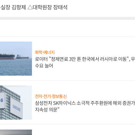
목실장 김항제 △대학원장 장태석
화학·에너지
로이터 "정제연료 3만 톤 한국에서 러시아로 이동",
수요 늘어
전자·전기·정보통신
삼성전자 SK하이닉스 소극적 주주환원에 해외 증권가 
지속성 의문"