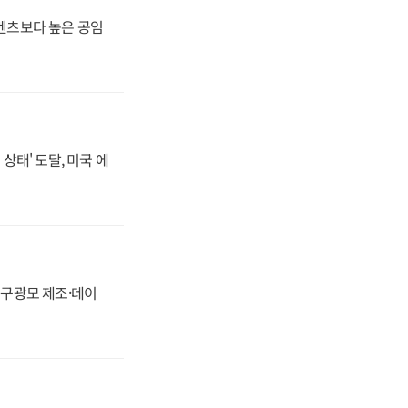
·벤츠보다 높은 공임
상태' 도달, 미국 에
화, 구광모 제조·데이