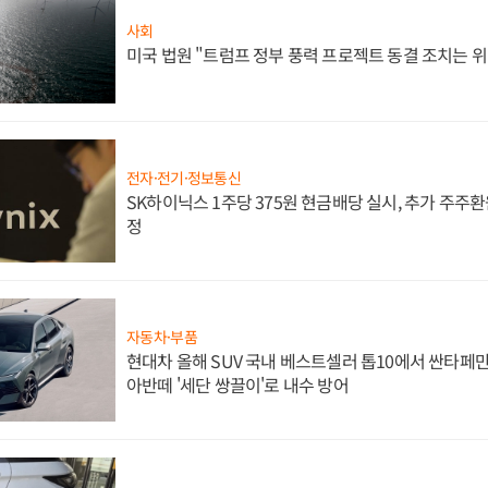
사회
미국 법원 "트럼프 정부 풍력 프로젝트 동결 조치는 위
전자·전기·정보통신
SK하이닉스 1주당 375원 현금배당 실시, 추가 주주환
정
자동차·부품
현대차 올해 SUV 국내 베스트셀러 톱10에서 싼타페만
아반떼 '세단 쌍끌이'로 내수 방어