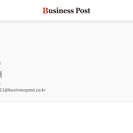
대
0
1@businesspost.co.kr