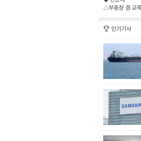
△부총장 겸 교
인기기사