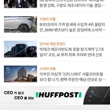
동맹 강화, 구광모 제조·데이터·기술 결집
해 종합 로보틱스 기업으로
자동차·부품
BYD코리아 가격 앞세워 수입차 4위 올랐지
만, BMW·벤츠보다 높은 공임비에 소비자
불만 폭발
인터넷·게임·콘텐츠
빅테크 메모리반도체 포함 장기계약 '2.7조
달러' 규모, AI 투자 위축 우려와 반대 신호
소비자·유통
이부진 야심작 '신라스테이' 서울신라호텔
보다 잘 나가, 평택·주문진·해남·건대로 성
장판 더 넓힌다