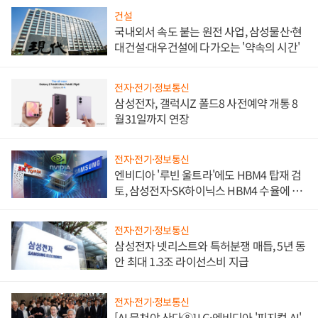
건설
국내외서 속도 붙는 원전 사업, 삼성물산·현
대건설·대우건설에 다가오는 '약속의 시간'
전자·전기·정보통신
삼성전자, 갤럭시Z 폴드8 사전예약 개통 8
월31일까지 연장
전자·전기·정보통신
엔비디아 '루빈 울트라'에도 HBM4 탑재 검
토, 삼성전자·SK하이닉스 HBM4 수율에 주
도권 갈린다
전자·전기·정보통신
삼성전자 넷리스트와 특허분쟁 매듭, 5년 동
안 최대 1.3조 라이선스비 지급
전자·전기·정보통신
[AI 뭉쳐야 산다⑧] LG·엔비디아 '피지컬 AI'