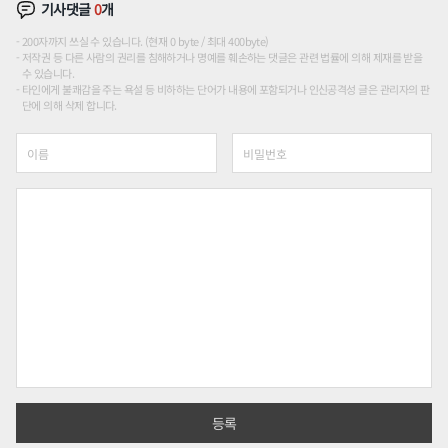
기사댓글
0
개
200자까지 쓰실 수 있습니다. (현재 0 byte / 최대 400byte)
저작권 등 다른 사람의 권리를 침해하거나 명예를 훼손하는 댓글은 관련 법률에 의해 제재를 받을
수 있습니다.
타인에게 불쾌감을 주는 욕설 등 비하하는 단어가 내용에 포함되거나 인신공격성 글은 관리자의 판
단에 의해 삭제 합니다.