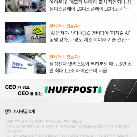
아이폰18 '메모리 부족'에 출시 지연되나, 삼
성디스플레이 LG디스플레이 LG이노텍 '탈
애플' 수익 다각화 속도
전자·전기·정보통신
[AI 뭉쳐야 산다⑧] LG·엔비디아 '피지컬 AI'
동맹 강화, 구광모 제조·데이터·기술 결집
해 종합 로보틱스 기업으로
전자·전기·정보통신
삼성전자 넷리스트와 특허분쟁 매듭, 5년 동
안 최대 1.3조 라이선스비 지급
기사댓글
0
개
200자까지 쓰실 수 있습니다. (현재 0 byte / 최대 400byte)
저작권 등 다른 사람의 권리를 침해하거나 명예를 훼손하는 댓글은 관련 법률에 의해 제재를 받을
수 있습니다.
타인에게 불쾌감을 주는 욕설 등 비하하는 단어가 내용에 포함되거나 인신공격성 글은 관리자의 판