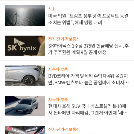
사회
미국 법원 "트럼프 정부 풍력 프로젝트 동결
조치는 위법", 해제 명령 내려
전자·전기·정보통신
SK하이닉스 1주당 375원 현금배당 실시, 추
가 주주환원 계획 9월 공개 예정
자동차·부품
BYD코리아 가격 앞세워 수입차 4위 올랐지
만, BMW·벤츠보다 높은 공임비에 소비자
불만 폭발
자동차·부품
현대차 올해 SUV 국내 베스트셀러 톱10에
서 싼타페만 자리매김, 그랜저·아반떼 '세단
쌍끌이'로 내수 방어
전자·전기·정보통신