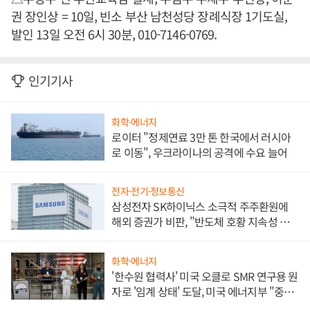
권 장인상 = 10일, 빈소 부산 남천성당 장례식장 1기도실,
발인 13일 오전 6시 30분, 010-7146-0769.
인기기사
화학·에너지
로이터 "정제연료 3만 톤 한국에서 러시아
로 이동", 우크라이나의 공격에 수요 늘어
전자·전기·정보통신
삼성전자 SK하이닉스 소극적 주주환원에
해외 증권가 비판, "반도체 호황 지속성 의
문"
화학·에너지
'한수원 협력사' 미국 오클로 SMR 연구용 원
자로 '임계 상태' 도달, 미국 에너지부 "중요
한 이정표"