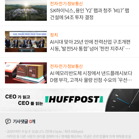
전자·전기·정보통신
SK하이닉스, 용인 'Y2' 팹과 청주 'M17' 팹
건설에 54조 투자 결정
정치
AI시대 맞아 25년 만에 전력산업 구조개편
시동, '발전5사 통합' 넘어 '한전 지주사' 재편
론도
전자·전기·정보통신
AI 메모리반도체 시장에서 낸드플래시보다
D램 부각, 고객사 물량 선점 수요의 '우선순
위'
기사댓글
0
개
200자까지 쓰실 수 있습니다. (현재 0 byte / 최대 400byte)
저작권 등 다른 사람의 권리를 침해하거나 명예를 훼손하는 댓글은 관련 법률에 의해 제재를 받을