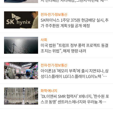
서 싼타페만 자리매김, 그랜저·아반떼 '세단
쌍끌이'로 내수 방어
전자·전기·정보통신
SK하이닉스 1주당 375원 현금배당 실시, 추
가 주주환원 계획 9월 공개 예정
사회
미국 법원 "트럼프 정부 풍력 프로젝트 동결
조치는 위법", 해제 명령 내려
전자·전기·정보통신
아이폰18 '메모리 부족'에 출시 지연되나, 삼
성디스플레이 LG디스플레이 LG이노텍 '탈
애플' 수익 다각화 속도
화학·에너지
'DL이앤씨 SMR 협력사' X에너지, '한수원 포
스코 동맹' 센트러스에너지와 우라늄 계약
체결