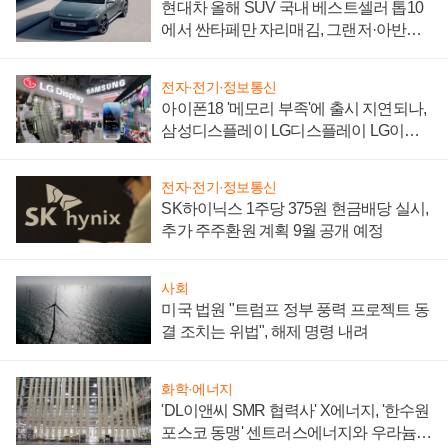
현대차 올해 SUV 국내 베스트셀러 톱10
에서 싼타페만 자리매김, 그랜저·아반떼
'세단 쌍끌이'로 내수 방어
전자·전기·정보통신
아이폰18 '메모리 부족'에 출시 지연되나,
삼성디스플레이 LG디스플레이 LG이노
텍 '탈애플' 수익 다각화 속도
전자·전기·정보통신
SK하이닉스 1주당 375원 현금배당 실시,
추가 주주환원 계획 9월 공개 예정
사회
미국 법원 "트럼프 정부 풍력 프로젝트 동
결 조치는 위법", 해제 명령 내려
화학·에너지
'DL이앤씨 SMR 협력사' X에너지, '한수원
포스코 동맹' 센트러스에너지와 우라늄