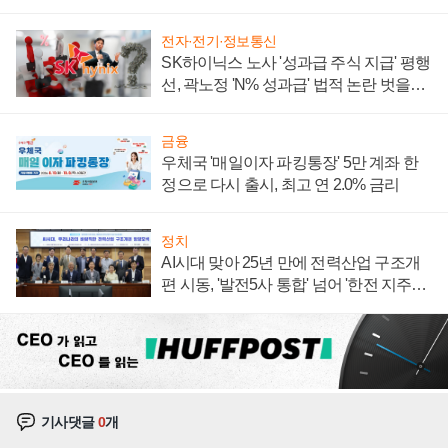
계약 체결
전자·전기·정보통신
SK하이닉스 노사 '성과급 주식 지급' 평행
선, 곽노정 'N% 성과급' 법적 논란 벗을지
주목
금융
우체국 '매일이자 파킹통장' 5만 계좌 한
정으로 다시 출시, 최고 연 2.0% 금리
정치
AI시대 맞아 25년 만에 전력산업 구조개
편 시동, '발전5사 통합' 넘어 '한전 지주사'
재편론도
기사댓글
0
개