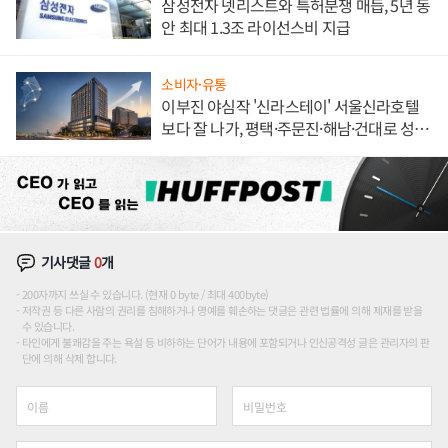
삼성전자 넷리스트와 특허분쟁 매듭, 5년 동
안 최대 1.3조 라이선스비 지급
소비자·유통
이부진 야심작 '신라스테이' 서울신라호텔
보다 잘 나가, 평택·주문진·해남·건대로 성
장판 더 넓힌다
기사댓글
0
개
200자까지 쓰실 수 있습니다. (현재 0 byte / 최대 400byte)
저작권 등 다른 사람의 권리를 침해하거나 명예를 훼손하는 댓글은 관련 법률에 의해 제재를 받을
수 있습니다.
타인에게 불쾌감을 주는 욕설 등 비하하는 단어가 내용에 포함되거나 인신공격성 글은 관리자의 판
단에 의해 삭제 합니다.