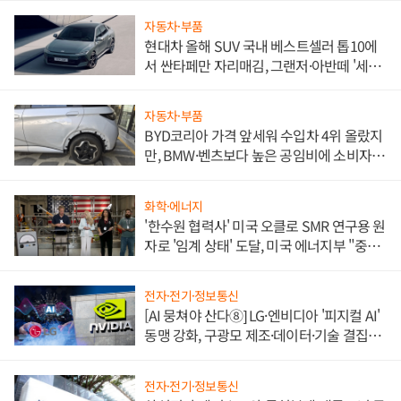
자동차·부품
현대차 올해 SUV 국내 베스트셀러 톱10에
서 싼타페만 자리매김, 그랜저·아반떼 '세단
쌍끌이'로 내수 방어
자동차·부품
BYD코리아 가격 앞세워 수입차 4위 올랐지
만, BMW·벤츠보다 높은 공임비에 소비자
불만 폭발
화학·에너지
'한수원 협력사' 미국 오클로 SMR 연구용 원
자로 '임계 상태' 도달, 미국 에너지부 "중요
한 이정표"
전자·전기·정보통신
[AI 뭉쳐야 산다⑧] LG·엔비디아 '피지컬 AI'
동맹 강화, 구광모 제조·데이터·기술 결집
해 종합 로보틱스 기업으로
전자·전기·정보통신