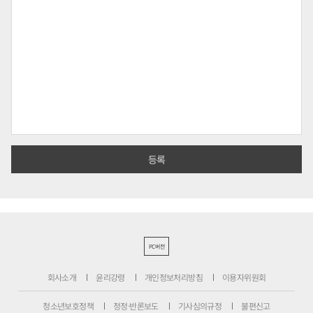
PC버전
회사소개
윤리강령
개인정보처리방침
이용자위원회
청소년보호정책
정정·반론보도
기사심의규정
불편신고