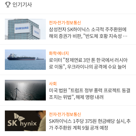
인기기사
전자·전기·정보통신
삼성전자 SK하이닉스 소극적 주주환원에
해외 증권가 비판, "반도체 호황 지속성 의
문"
화학·에너지
로이터 "정제연료 3만 톤 한국에서 러시아
로 이동", 우크라이나의 공격에 수요 늘어
사회
미국 법원 "트럼프 정부 풍력 프로젝트 동결
조치는 위법", 해제 명령 내려
전자·전기·정보통신
SK하이닉스 1주당 375원 현금배당 실시, 추
가 주주환원 계획 9월 공개 예정