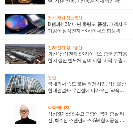
말, '사촌' 신동빈·신동원 시대 협업 확대
일로
전자·전기·정보통신
D램과 HBM 내년 물량도 '품절', 고객사 위
기감이 삼성전자 SK하이닉스 협상력 더
키워
전자·전기·정보통신
외신 "삼성전자 SK하이닉스 중국 공장용
현지 생산 반도체 장비 시험, 미국 수출통
제 대비"
건설
국내외서 속도 붙는 원전 사업, 삼성물산·
현대건설·대우건설에 다가오는 '약속의
시간'
화학·에너지
삼성SDI ESS 수요 급증에 북미 증설 타
진, 최주선 스텔란티스·GM 합작공장 건
설 재추진하나