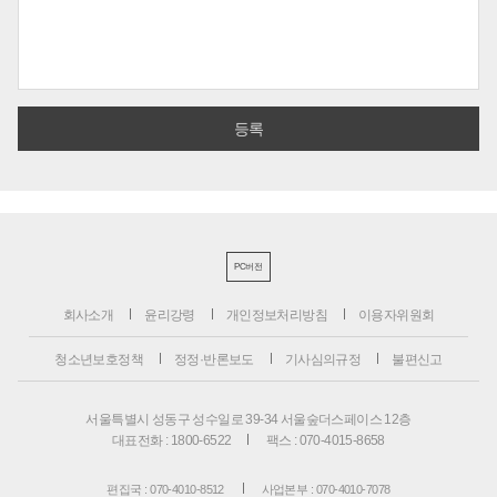
PC버전
회사소개
윤리강령
개인정보처리방침
이용자위원회
청소년보호정책
정정·반론보도
기사심의규정
불편신고
서울특별시 성동구 성수일로 39-34 서울숲더스페이스 12층
대표전화 : 1800-6522
팩스 : 070-4015-8658
편집국 : 070-4010-8512
사업본부 : 070-4010-7078