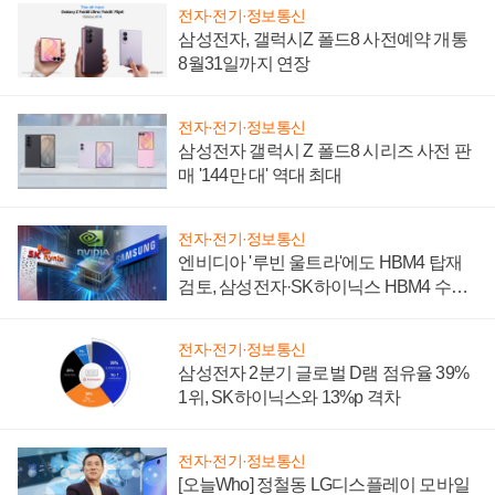
전자·전기·정보통신
삼성전자, 갤럭시Z 폴드8 사전예약 개통
8월31일까지 연장
전자·전기·정보통신
삼성전자 갤럭시 Z 폴드8 시리즈 사전 판
매 '144만 대' 역대 최대
전자·전기·정보통신
엔비디아 '루빈 울트라'에도 HBM4 탑재
검토, 삼성전자·SK하이닉스 HBM4 수율
에 주도권 갈린다
전자·전기·정보통신
삼성전자 2분기 글로벌 D램 점유율 39%
1위, SK하이닉스와 13%p 격차
전자·전기·정보통신
[오늘Who] 정철동 LG디스플레이 모바일