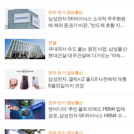
제 대비"
전자·전기·정보통신
삼성전자 SK하이닉스 소극적 주주환원
에 해외 증권가 비판, "반도체 호황 지속
성 의문"
건설
국내외서 속도 붙는 원전 사업, 삼성물산·
현대건설·대우건설에 다가오는 '약속의
시간'
전자·전기·정보통신
삼성전자, 갤럭시Z 폴드8 사전예약 개통
8월31일까지 연장
전자·전기·정보통신
엔비디아 '루빈 울트라'에도 HBM4 탑재
검토, 삼성전자·SK하이닉스 HBM4 수율
에 주도권 갈린다
전자·전기·정보통신