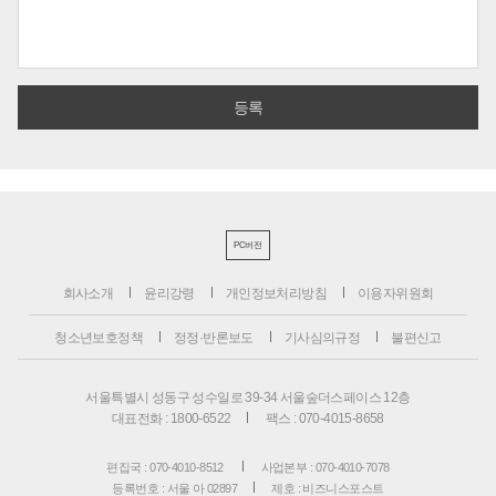
PC버전
회사소개
윤리강령
개인정보처리방침
이용자위원회
청소년보호정책
정정·반론보도
기사심의규정
불편신고
서울특별시 성동구 성수일로 39-34 서울숲더스페이스 12층
대표전화 : 1800-6522
팩스 : 070-4015-8658
편집국 : 070-4010-8512
사업본부 : 070-4010-7078
등록번호 : 서울 아 02897
제호 : 비즈니스포스트