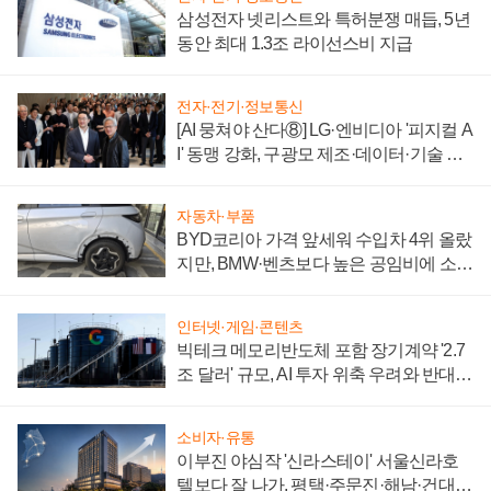
삼성전자 넷리스트와 특허분쟁 매듭, 5년
동안 최대 1.3조 라이선스비 지급
전자·전기·정보통신
[AI 뭉쳐야 산다⑧] LG·엔비디아 '피지컬 A
I' 동맹 강화, 구광모 제조·데이터·기술 결
집해 종합 로보틱스 기업으로
자동차·부품
BYD코리아 가격 앞세워 수입차 4위 올랐
지만, BMW·벤츠보다 높은 공임비에 소비
자 불만 폭발
인터넷·게임·콘텐츠
빅테크 메모리반도체 포함 장기계약 '2.7
조 달러' 규모, AI 투자 위축 우려와 반대
신호
소비자·유통
이부진 야심작 '신라스테이' 서울신라호
텔보다 잘 나가, 평택·주문진·해남·건대로