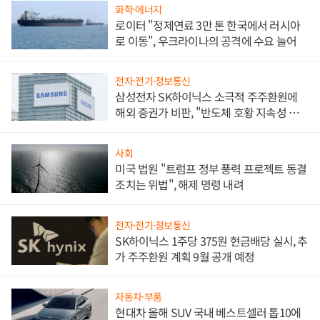
화학·에너지
로이터 "정제연료 3만 톤 한국에서 러시아
로 이동", 우크라이나의 공격에 수요 늘어
전자·전기·정보통신
삼성전자 SK하이닉스 소극적 주주환원에
해외 증권가 비판, "반도체 호황 지속성 의
문"
사회
미국 법원 "트럼프 정부 풍력 프로젝트 동결
조치는 위법", 해제 명령 내려
전자·전기·정보통신
SK하이닉스 1주당 375원 현금배당 실시, 추
가 주주환원 계획 9월 공개 예정
자동차·부품
현대차 올해 SUV 국내 베스트셀러 톱10에