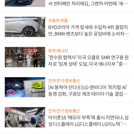
서 싼타페만 자리매김, 그랜저·아반떼 '세단
쌍끌이'로 내수 방어
자동차·부품
BYD코리아 가격 앞세워 수입차 4위 올랐지
만, BMW·벤츠보다 높은 공임비에 소비자
불만 폭발
화학·에너지
'한수원 협력사' 미국 오클로 SMR 연구용 원
자로 '임계 상태' 도달, 미국 에너지부 "중요
한 이정표"
전자·전기·정보통신
[AI 뭉쳐야 산다⑧] LG·엔비디아 '피지컬 AI'
동맹 강화, 구광모 제조·데이터·기술 결집
해 종합 로보틱스 기업으로
전자·전기·정보통신
아이폰18 '메모리 부족'에 출시 지연되나, 삼
성디스플레이 LG디스플레이 LG이노텍 '탈
애플' 수익 다각화 속도