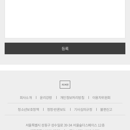
PC버전
회사소개
윤리강령
개인정보처리방침
이용자위원회
청소년보호정책
정정·반론보도
기사심의규정
불편신고
서울특별시 성동구 성수일로 39-34 서울숲더스페이스 12층