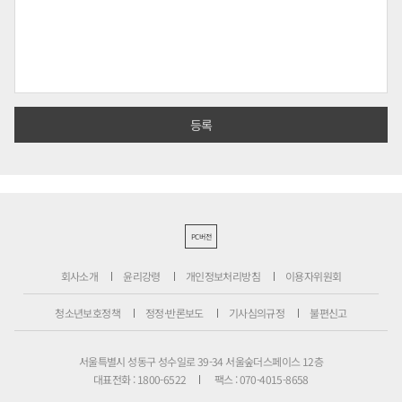
PC버전
회사소개
윤리강령
개인정보처리방침
이용자위원회
청소년보호정책
정정·반론보도
기사심의규정
불편신고
서울특별시 성동구 성수일로 39-34 서울숲더스페이스 12층
대표전화 : 1800-6522
팩스 : 070-4015-8658