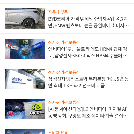
자동차·부품
BYD코리아 가격 앞세워 수입차 4위 올랐지
만, BMW·벤츠보다 높은 공임비에 소비자
불만 폭발
전자·전기·정보통신
엔비디아 '루빈 울트라'에도 HBM4 탑재 검
토, 삼성전자·SK하이닉스 HBM4 수율에 주
도권 갈린다
전자·전기·정보통신
삼성전자 넷리스트와 특허분쟁 매듭, 5년 동
안 최대 1.3조 라이선스비 지급
전자·전기·정보통신
[AI 뭉쳐야 산다⑧] LG·엔비디아 '피지컬 AI'
동맹 강화, 구광모 제조·데이터·기술 결집
해 종합 로보틱스 기업으로
소비자·유통